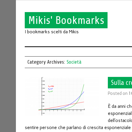
Mikis' Bookmarks
I bookmarks scelti da Mikis
Category Archives:
Società
Sulla cr
Posted on
1
È da anni ch
esponenziale
dell’ostaco
sentire persone che parlano di crescita esponenziale pe