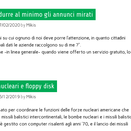
durre al minimo gli annunci mirati
7/02/2020
by
Mikis
 su cui ognuno di noi deve porre l’attenzione, in quanto cittadini
quali dati le aziende raccolgono su di me ?”.
 -in linea generale- quando viene offerto un servizio gratuito, lo
nucleari e floppy disk
5/12/2019
by
Mikis
sato per coordinare le funzioni delle forze nucleari americane che
issili balistici intercontinentali, le bombe nucleari e i missili balisti
 gestito con computer risalenti agli anni ’70, e il lancio dei missili