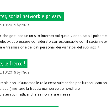
er, social network e privacy
5/10/2019
by
Mikis
 che gestisce un un sito Internet sul quale viene usato il pulsante
acebook può essere considerato corresponsabile con il social net
ta e trasmissione dei dati personali dei visitatori del suo sito ?
e, le frecce !
6/10/2019
by
Mikis
ircola con un’automobile (e la cosa vale anche per furgoni, camion
 ecc. ) mettere la freccia non serve per svoltare.
lo stesso, infatti, anche se non la si è messa.