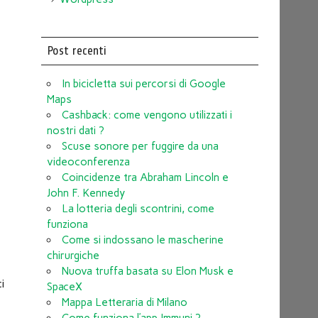
Post recenti
In bicicletta sui percorsi di Google
Maps
Cashback: come vengono utilizzati i
nostri dati ?
Scuse sonore per fuggire da una
videoconferenza
Coincidenze tra Abraham Lincoln e
John F. Kennedy
La lotteria degli scontrini, come
funziona
Come si indossano le mascherine
chirurgiche
Nuova truffa basata su Elon Musk e
ci
SpaceX
Mappa Letteraria di Milano
Come funziona l’app Immuni ?