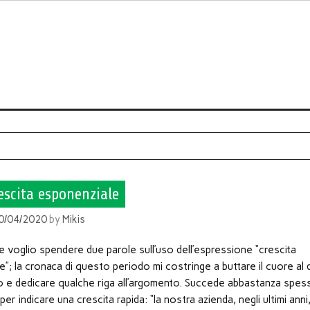
escita esponenziale
0/04/2020
by
Mikis
e voglio spendere due parole sull’uso dell’espressione “crescita
”; la cronaca di questo periodo mi costringe a buttare il cuore al d
lo e dedicare qualche riga all’argomento. Succede abbastanza spes
r indicare una crescita rapida: “la nostra azienda, negli ultimi anni