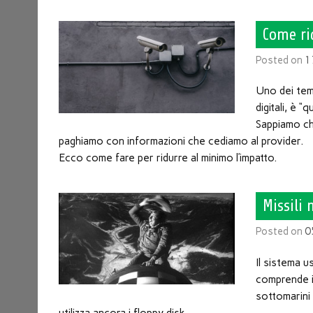
Come ri
Posted on
1
Uno dei temi
digitali, è “
Sappiamo che
paghiamo con informazioni che cediamo al provider.
Ecco come fare per ridurre al minimo l’impatto.
Missili 
Posted on
0
Il sistema u
comprende i m
sottomarini è