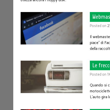
utilizza ancora i floppy disk.
Webmast
Posted on
2
Il webmaster
piace” di F
della raccol
Le frecc
Posted on
1
Quando si c
motociclette
L’auto gira 