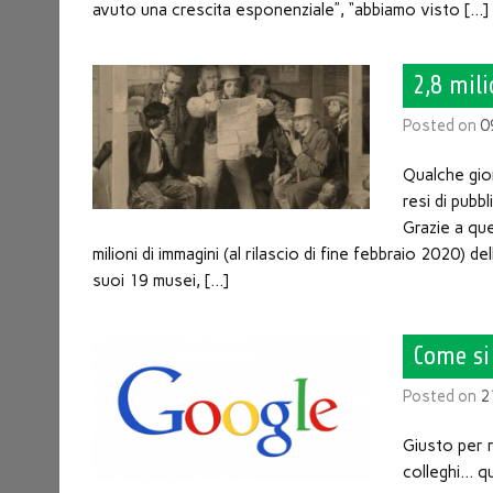
avuto una crescita esponenziale”, “abbiamo visto […]
2,8 mil
Posted on
0
Qualche gior
resi di pub
Grazie a que
milioni di immagini (al rilascio di fine febbraio 2020) d
suoi 19 musei, […]
Come si
Posted on
2
Giusto per r
colleghi… q