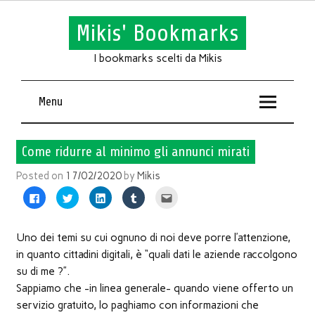
Mikis' Bookmarks
I bookmarks scelti da Mikis
Menu
Come ridurre al minimo gli annunci mirati
Posted on
17/02/2020
by
Mikis
Fai
Fai
Fai
Fai
Fai
clic
clic
clic
clic
clic
per
qui
qui
qui
qui
condividere
per
per
per
per
su
condividere
condividere
condividere
inviare
Facebook
su
su
su
l'articolo
Uno dei temi su cui ognuno di noi deve porre l’attenzione,
(Si
Twitter
LinkedIn
Tumblr
via
apre
(Si
(Si
(Si
mail
in quanto cittadini digitali, è “quali dati le aziende raccolgono
in
apre
apre
apre
ad
una
in
in
in
un
su di me ?”.
nuova
una
una
una
amico
finestra)
nuova
nuova
nuova
(Si
Sappiamo che -in linea generale- quando viene offerto un
finestra)
finestra)
finestra)
apre
in
servizio gratuito, lo paghiamo con informazioni che
una