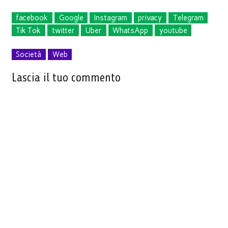
facebook
Google
Instagram
privacy
Telegram
Tik Tok
twitter
Uber
WhatsApp
youtube
Società
Web
Lascia il tuo commento