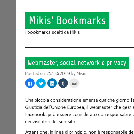
Mikis' Bookmarks
I bookmarks scelti da Mikis
Webmaster, social network e privacy
Posted on
25/10/2019
by
Mikis
Fai
Fai
Fai
Fai
Fai
clic
clic
clic
clic
clic
per
qui
qui
qui
qui
condividere
per
per
per
per
su
condividere
condividere
condividere
inviare
Facebook
su
su
su
l'articolo
Una piccola considerazione emersa qualche giorno fa 
(Si
Twitter
LinkedIn
Tumblr
via
apre
(Si
(Si
(Si
mail
Giustizia dell’Unione Europea, il webmaster che gestisc
in
apre
apre
apre
ad
una
in
in
in
un
Facebook, può essere considerato corresponsabile con
nuova
una
una
una
amico
finestra)
nuova
nuova
nuova
(Si
dei visitatori del suo sito.
finestra)
finestra)
finestra)
apre
in
Attenzione: in linea di principio, non è responsabile d
una