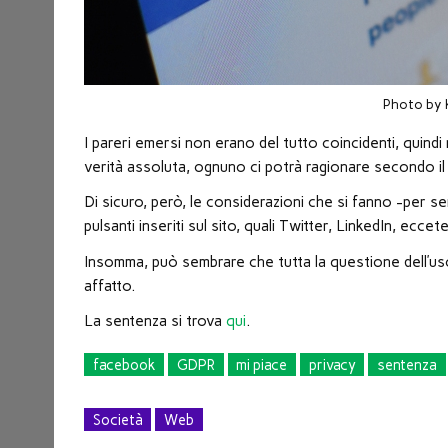
Photo by 
I pareri emersi non erano del tutto coincidenti, qui
verità assoluta, ognuno ci potrà ragionare secondo il 
Di sicuro, però, le considerazioni che si fanno -per se
pulsanti inseriti sul sito, quali Twitter, LinkedIn, eccete
Insomma, può sembrare che tutta la questione dell’uso
affatto.
La sentenza si trova
qui
.
facebook
GDPR
mi piace
privacy
sentenza
Società
Web