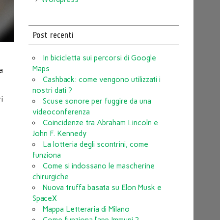
Post recenti
In bicicletta sui percorsi di Google
Maps
a
Cashback: come vengono utilizzati i
nostri dati ?
i
Scuse sonore per fuggire da una
videoconferenza
Coincidenze tra Abraham Lincoln e
John F. Kennedy
La lotteria degli scontrini, come
funziona
Come si indossano le mascherine
chirurgiche
Nuova truffa basata su Elon Musk e
SpaceX
Mappa Letteraria di Milano
Come funziona l’app Immuni ?