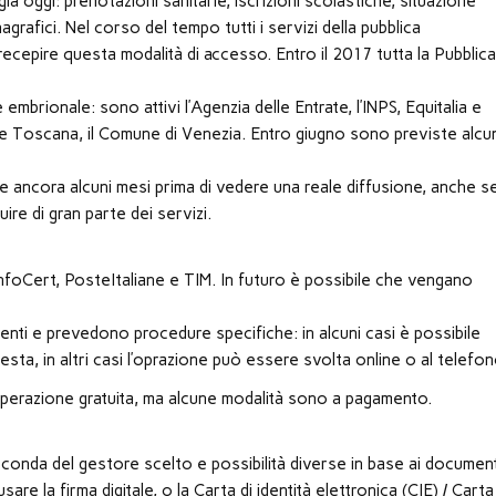
à oggi: prenotazioni sanitarie, iscrizioni scolastiche, situazione
agrafici. Nel corso del tempo tutti i servizi della pubblica
ecepire questa modalità di accesso. Entro il 2017 tutta la Pubblic
brionale: sono attivi l’Agenzia delle Entrate, l’INPS, Equitalia e
ia e Toscana, il Comune di Venezia. Entro giugno sono previste alcu
 ancora alcuni mesi prima di vedere una reale diffusione, anche se
ire di gran parte dei servizi.
 InfoCert, PosteItaliane e TIM. In futuro è possibile che vengano
enti e prevedono procedure specifiche: in alcuni casi è possibile
iesta, in altri casi l’oprazione può essere svolta online o al telefon
n’operazione gratuita, ma alcune modalità sono a pagamento.
conda del gestore scelto e possibilità diverse in base ai document
sare la firma digitale, o la Carta di identità elettronica (CIE) / Carta