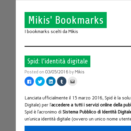
Mikis' Bookmarks
I bookmarks scelti da Mikis
Spid: l’identità digitale
Posted on
03/05/2016
by
Mikis
Fai
Fai
Fai
Fai
Fai
clic
clic
clic
clic
clic
per
qui
qui
qui
qui
condividere
per
per
per
per
su
condividere
condividere
condividere
inviare
Facebook
su
su
su
l'articolo
Lanciata ufficialmente il 15 marzo 2016, Spid è la solu
(Si
Twitter
LinkedIn
Tumblr
via
apre
(Si
(Si
(Si
mail
Digitale) per l’
accedere a tutti i servizi online della pu
in
apre
apre
apre
ad
una
in
in
in
un
Spid è l’acronimo di
Sistema Pubblico di Identità Digital
nuova
una
una
una
amico
finestra)
nuova
nuova
nuova
(Si
un’unica identità digitale (ovvero un unico nome utent
finestra)
finestra)
finestra)
apre
in
una