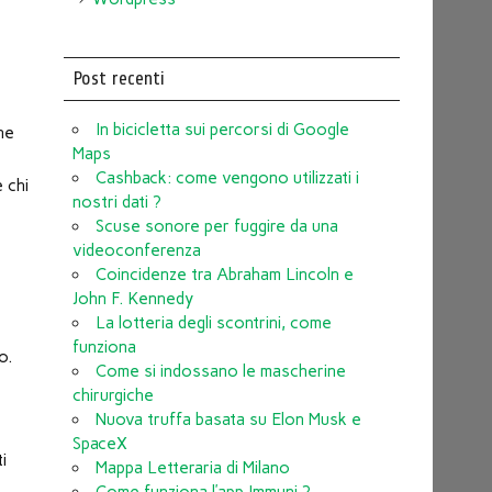
a
Post recenti
In bicicletta sui percorsi di Google
ne
Maps
Cashback: come vengono utilizzati i
 chi
nostri dati ?
Scuse sonore per fuggire da una
videoconferenza
Coincidenze tra Abraham Lincoln e
John F. Kennedy
La lotteria degli scontrini, come
funziona
o.
Come si indossano le mascherine
chirurgiche
Nuova truffa basata su Elon Musk e
SpaceX
i
Mappa Letteraria di Milano
Come funziona l’app Immuni ?