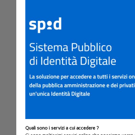
nuova
finestra)
Quali sono i servizi a cui accedere ?