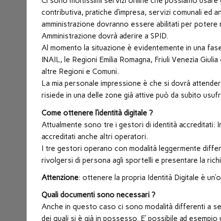
Ci sono moltissimi servizi online che possiamo usare gi
contributiva, pratiche d’impresa, servizi comunali ed an
amministrazione dovranno essere abilitati per potere r
Amministrazione dovrà aderire a SPID.
Al momento la situazione è evidentemente in una fase em
INAIL, le Regioni Emilia Romagna, Friuli Venezia Giul
altre Regioni e Comuni.
La mia personale impressione è che si dovrà attendere
risiede in una delle zone già attive può da subito usufru
Come ottenere l’identità digitale ?
Attualmente sono tre i gestori di identità accreditati:
accreditati anche altri operatori.
I tre gestori operano con modalità leggermente differ
rivolgersi di persona agli sportelli e presentare la rich
Attenzione
: ottenere la propria Identità Digitale è u
Quali documenti sono necessari ?
Anche in questo caso ci sono modalità differenti a se
dei quali si è già in possesso. E’ possibile ad esempio u