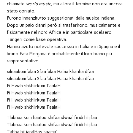
finestra)
finestra)
finestra)
apre
in
chiamate
world music
, ma allora il termine non era ancora
una
nuova
stato coniato.
finestra)
Furono innanzitutto suggestionati dalla musica indiana.
Dopo un paio d’anni però si trasferirono, musicalmente e
fisicamente nel nord Africa e in particolare scelsero
Tangeri come base operativa.
Hanno avuto notevole successo in Italia e in Spagna e il
brano Fata Morgana è probabilmente il loro brano più
rappresentativo.
silnaakum ‘alaa Sfaa ‘alaa Halaa khanha dfaa
silnaakum ‘alaa Sfaa ‘alaa Halaa khanha dfaa
Fi Hwab shkhiirkum TaalaH
Fi Hwab shkhiirkum TaalaH
Fi Hwab shkhiirkum TaalaH
Fi Hwab shkhiirkum TaalaH
Tlabnaa kum haatuu shifaa idwaa’ fii idi hlijifaa
Tlabnaa kum haatuu shifaa idwaa’ fii idi hlijifaa
Tahba bil jaralHas saama’