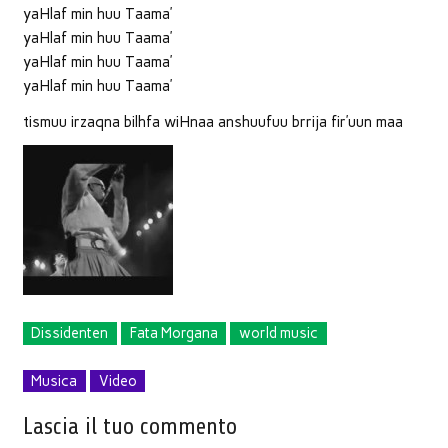
yaHlaf min huu Taama’
yaHlaf min huu Taama’
yaHlaf min huu Taama’
yaHlaf min huu Taama’
tismuu irzaqna bilhfa wiHnaa anshuufuu brrija fir’uun maa
Dissidenten
Fata Morgana
world music
Musica
Video
Lascia il tuo commento