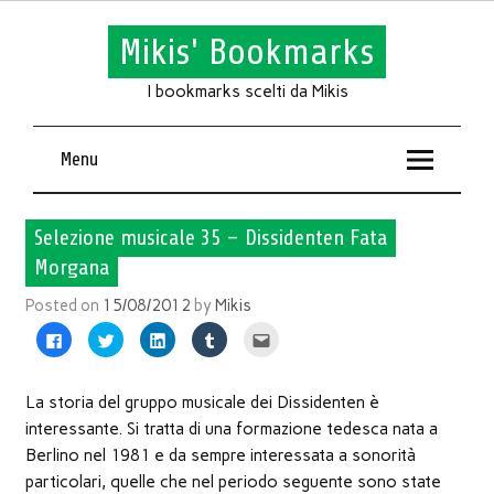
Mikis' Bookmarks
I bookmarks scelti da Mikis
Menu
Selezione musicale 35 – Dissidenten Fata
Morgana
Posted on
15/08/2012
by
Mikis
Fai
Fai
Fai
Fai
Fai
clic
clic
clic
clic
clic
per
qui
qui
qui
qui
condividere
per
per
per
per
su
condividere
condividere
condividere
inviare
Facebook
su
su
su
l'articolo
La storia del gruppo musicale dei Dissidenten è
(Si
Twitter
LinkedIn
Tumblr
via
apre
(Si
(Si
(Si
mail
interessante. Si tratta di una formazione tedesca nata a
in
apre
apre
apre
ad
una
in
in
in
un
Berlino nel 1981 e da sempre interessata a sonorità
nuova
una
una
una
amico
finestra)
nuova
nuova
nuova
(Si
particolari, quelle che nel periodo seguente sono state