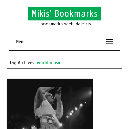
Mikis' Bookmarks
I bookmarks scelti da Mikis
Menu
Tag Archives:
world music