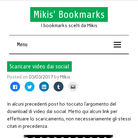
Mikis' Bookmarks
I bookmarks scelti da Mikis
Menu
Scaricare video dai social
Posted on
03/03/2017
by
Mikis
Fai
Fai
Fai
Fai
Fai
clic
clic
clic
clic
clic
per
qui
qui
qui
qui
condividere
per
per
per
per
su
condividere
condividere
condividere
inviare
Facebook
su
su
su
l'articolo
In alcuni precedenti post ho toccato l’argomento del
(Si
Twitter
LinkedIn
Tumblr
via
apre
(Si
(Si
(Si
mail
download di video dai social. Metto qui alcuni link per
in
apre
apre
apre
ad
una
in
in
in
un
effettuare lo scaricamento, non necessariamente gli stessi
nuova
una
una
una
amico
finestra)
nuova
nuova
nuova
(Si
citati in precedenza.
finestra)
finestra)
finestra)
apre
in
una