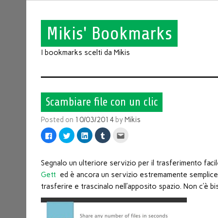
Mikis' Bookmarks
I bookmarks scelti da Mikis
Scambiare file con un clic
Posted on
10/03/2014
by
Mikis
Fai
Fai
Fai
Fai
Fai
clic
clic
clic
clic
clic
per
qui
qui
qui
qui
condividere
per
per
per
per
su
condividere
condividere
condividere
inviare
Facebook
su
su
su
l'articolo
Segnalo un ulteriore servizio per il trasferimento facile
(Si
Twitter
LinkedIn
Tumblr
via
apre
(Si
(Si
(Si
mail
Gett
ed è ancora un servizio estremamente semplice e dir
in
apre
apre
apre
ad
una
in
in
in
un
trasferire e trascinalo nell’apposito spazio. Non c’è b
nuova
una
una
una
amico
finestra)
nuova
nuova
nuova
(Si
finestra)
finestra)
finestra)
apre
in
una