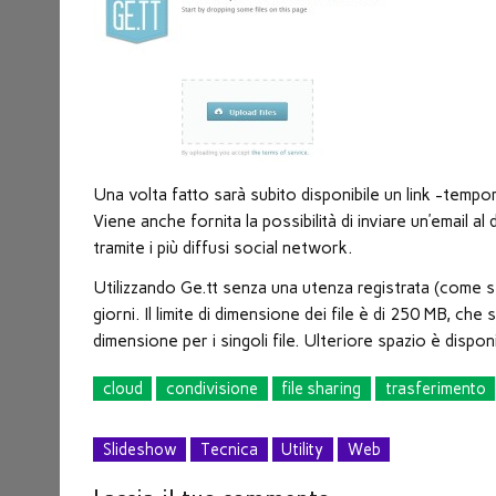
nuova
finestra)
Una volta fatto sarà subito disponibile un link -tempo
Viene anche fornita la possibilità di inviare un’email al 
tramite i più diffusi social network.
Utilizzando Ge.tt senza una utenza registrata (come se
giorni. Il limite di dimensione dei file è di 250 MB, che
dimensione per i singoli file. Ulteriore spazio è dispo
cloud
condivisione
file sharing
trasferimento
Slideshow
Tecnica
Utility
Web