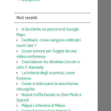
Post recenti
In bicicletta sui percorsi di Google
Maps
Cashback: come vengono utilizzati i
nostri dati ?
Scuse sonore per fuggire da una
videoconferenza
Coincidenze tra Abraham Lincoln e
John F. Kennedy
La lotteria degli scontrini, come
funziona
Come si indossano le mascherine
chirurgiche
Nuova truffa basata su Elon Musk e
SpaceX
Mappa Letteraria di Milano
Come funziona l’app Immuni ?