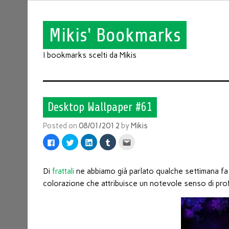
Mikis' Bookmarks
I bookmarks scelti da Mikis
Desktop Wallpaper #61
Posted on
08/01/2012
by
Mikis
Fai
Fai
Fai
Fai
Fai
clic
clic
clic
clic
clic
per
qui
qui
qui
qui
condividere
per
per
per
per
su
condividere
condividere
condividere
inviare
Facebook
su
su
su
l'articolo
Di
frattali
ne abbiamo già parlato qualche settimana fa 
(Si
Twitter
LinkedIn
Tumblr
via
apre
(Si
(Si
(Si
mail
colorazione che attribuisce un notevole senso di pro
in
apre
apre
apre
ad
una
in
in
in
un
nuova
una
una
una
amico
finestra)
nuova
nuova
nuova
(Si
finestra)
finestra)
finestra)
apre
in
una