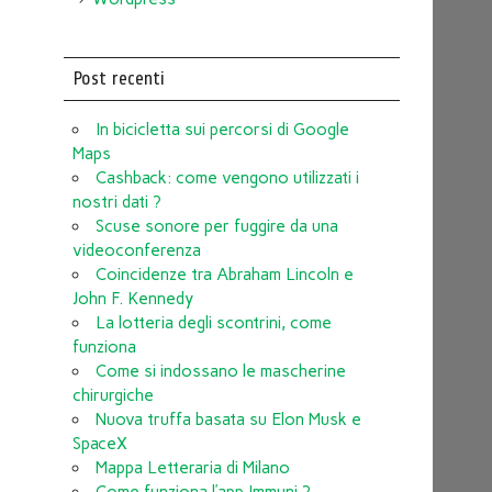
Post recenti
In bicicletta sui percorsi di Google
Maps
Cashback: come vengono utilizzati i
nostri dati ?
Scuse sonore per fuggire da una
videoconferenza
Coincidenze tra Abraham Lincoln e
John F. Kennedy
La lotteria degli scontrini, come
funziona
Come si indossano le mascherine
chirurgiche
Nuova truffa basata su Elon Musk e
SpaceX
Mappa Letteraria di Milano
Come funziona l’app Immuni ?