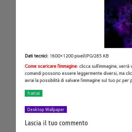
nuova
finestra)
Dati tecnici
: 1600×1200 pixel/JPG/285 KB
Come scaricare l’immagine
: clicca sull’immagine, verr
comandi possono essere leggermente diversi, ma clicc
avrai la possibilità di salvare l’immagine sul tuo pc p
frattali
Desktop Wallpaper
Lascia il tuo commento