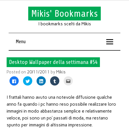
Mikis' Bookmarks
I bookmarks scelti da Mikis
Menu
Desktop Wallpaper della settimana #54
Posted on
20/11/2011
by
Mikis
Fai
Fai
Fai
Fai
Fai
clic
clic
clic
clic
clic
per
qui
qui
qui
qui
condividere
per
per
per
per
su
condividere
condividere
condividere
inviare
Facebook
su
su
su
l'articolo
I frattali hanno avuto una notevole diffusione qualche
(Si
Twitter
LinkedIn
Tumblr
via
apre
(Si
(Si
(Si
mail
anno fa quando i pc hanno reso possibile realizzare loro
in
apre
apre
apre
ad
una
in
in
in
un
immagini in modo abbastanza semplice e relativamente
nuova
una
una
una
amico
finestra)
nuova
nuova
nuova
(Si
veloce, poi sono un po’ passati di moda, ma restano
finestra)
finestra)
finestra)
apre
in
spunto per immagini di altissima impressione.
una