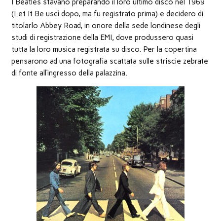
I Beatles stavano preparando il loro ultimo disco nel 1969
nuova
finestra)
(Let It Be uscì dopo, ma fu registrato prima) e decidero di
titolarlo Abbey Road, in onore della sede londinese degli
studi di registrazione della EMI, dove produssero quasi
tutta la loro musica registrata su disco. Per la copertina
pensarono ad una fotografia scattata sulle striscie zebrate
di fonte all’ingresso della palazzina.