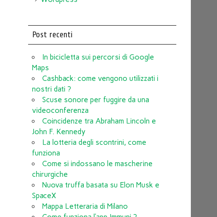
Post recenti
In bicicletta sui percorsi di Google
Maps
Cashback: come vengono utilizzati i
nostri dati ?
Scuse sonore per fuggire da una
videoconferenza
Coincidenze tra Abraham Lincoln e
John F. Kennedy
La lotteria degli scontrini, come
funziona
Come si indossano le mascherine
chirurgiche
Nuova truffa basata su Elon Musk e
SpaceX
Mappa Letteraria di Milano
Come funziona l’app Immuni ?