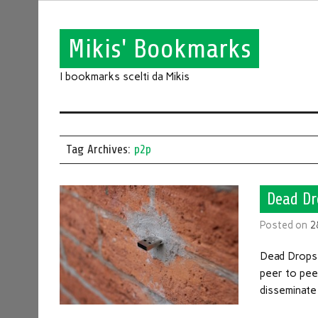
Mikis' Bookmarks
I bookmarks scelti da Mikis
Tag Archives:
p2p
Dead Dro
Posted on
2
Dead Drops 
peer to peer
disseminate 