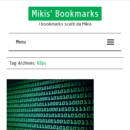
Mikis' Bookmarks
I bookmarks scelti da Mikis
Menu
Tag Archives:
KBps