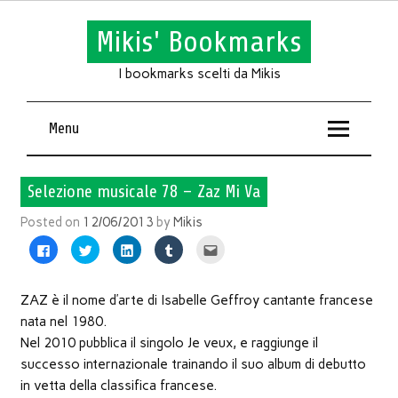
Mikis' Bookmarks
I bookmarks scelti da Mikis
Menu
Selezione musicale 78 – Zaz Mi Va
Posted on
12/06/2013
by
Mikis
Fai
Fai
Fai
Fai
Fai
clic
clic
clic
clic
clic
per
qui
qui
qui
qui
condividere
per
per
per
per
su
condividere
condividere
condividere
inviare
Facebook
su
su
su
l'articolo
ZAZ è il nome d’arte di Isabelle Geffroy cantante francese
(Si
Twitter
LinkedIn
Tumblr
via
apre
(Si
(Si
(Si
mail
nata nel 1980.
in
apre
apre
apre
ad
una
in
in
in
un
Nel 2010 pubblica il singolo Je veux, e raggiunge il
nuova
una
una
una
amico
finestra)
nuova
nuova
nuova
(Si
successo internazionale trainando il suo album di debutto
finestra)
finestra)
finestra)
apre
in
in vetta della classifica francese.
una