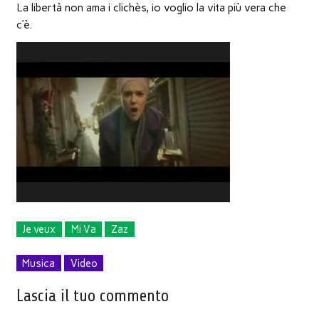
La libertà non ama i clichès, io voglio la vita più vera che
c’è.
Je veux
Mi Va
Zaz
Musica
Video
Lascia il tuo commento