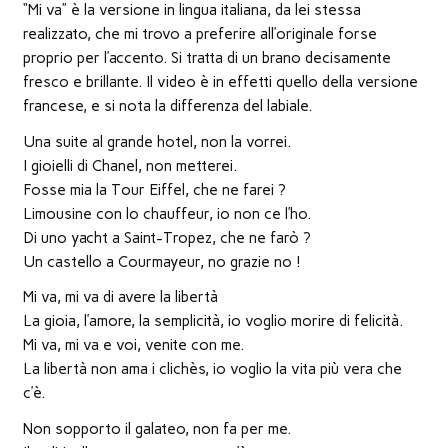
nuova
“Mi va” è la versione in lingua italiana, da lei stessa
finestra)
realizzato, che mi trovo a preferire all’originale forse
proprio per l’accento. Si tratta di un brano decisamente
fresco e brillante. Il video è in effetti quello della versione
francese, e si nota la differenza del labiale.
Una suite al grande hotel, non la vorrei.
I gioielli di Chanel, non metterei.
Fosse mia la Tour Eiffel, che ne farei ?
Limousine con lo chauffeur, io non ce l’ho.
Di uno yacht a Saint-Tropez, che ne farò ?
Un castello a Courmayeur, no grazie no !
Mi va, mi va di avere la libertà
La gioia, l’amore, la semplicità, io voglio morire di felicità.
Mi va, mi va e voi, venite con me.
La libertà non ama i clichès, io voglio la vita più vera che
c’è.
Non sopporto il galateo, non fa per me.