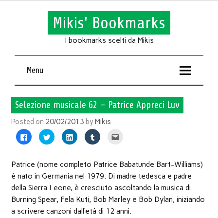
Mikis' Bookmarks
I bookmarks scelti da Mikis
Menu
Selezione musicale 62 – Patrice Appreci Luv
Posted on
20/02/2013
by
Mikis
Fai
Fai
Fai
Fai
Fai
clic
clic
clic
clic
clic
per
qui
qui
qui
qui
condividere
per
per
per
per
su
condividere
condividere
condividere
inviare
Facebook
su
su
su
l'articolo
Patrice (nome completo Patrice Babatunde Bart-Williams)
(Si
Twitter
LinkedIn
Tumblr
via
apre
(Si
(Si
(Si
mail
è nato in Germania nel 1979. Di madre tedesca e padre
in
apre
apre
apre
ad
una
in
in
in
un
della Sierra Leone, è cresciuto ascoltando la musica di
nuova
una
una
una
amico
finestra)
nuova
nuova
nuova
(Si
Burning Spear, Fela Kuti, Bob Marley e Bob Dylan, iniziando
finestra)
finestra)
finestra)
apre
in
a scrivere canzoni dall’età di 12 anni.
una