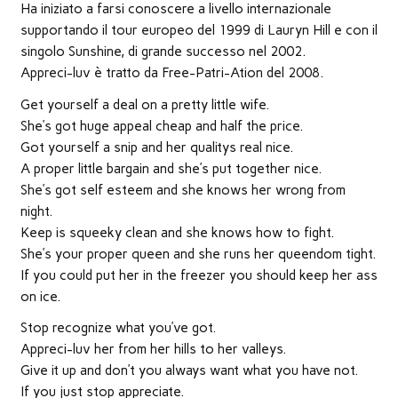
nuova
Ha iniziato a farsi conoscere a livello internazionale
finestra)
supportando il tour europeo del 1999 di Lauryn Hill e con il
singolo Sunshine, di grande successo nel 2002.
Appreci-luv è tratto da Free-Patri-Ation del 2008.
Get yourself a deal on a pretty little wife.
She’s got huge appeal cheap and half the price.
Got yourself a snip and her qualitys real nice.
A proper little bargain and she’s put together nice.
She’s got self esteem and she knows her wrong from
night.
Keep is squeeky clean and she knows how to fight.
She’s your proper queen and she runs her queendom tight.
If you could put her in the freezer you should keep her ass
on ice.
Stop recognize what you’ve got.
Appreci-luv her from her hills to her valleys.
Give it up and don’t you always want what you have not.
If you just stop appreciate.