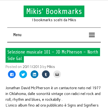
Mikis' Bookmarks
I bookmarks scelti da Mikis
Menu
Selezione musicale 101 – JD McPherson – North
Side Gal
Posted on
20/11/2013
by
Mikis
Fai
Fai
Fai
Fai
Fai
clic
clic
clic
clic
clic
per
qui
qui
qui
qui
condividere
per
per
per
per
su
condividere
condividere
condividere
inviare
Facebook
su
su
su
l'articolo
Jonathan David McPherson è un cantautore nato nel 1977
(Si
Twitter
LinkedIn
Tumblr
via
apre
(Si
(Si
(Si
mail
in Oklahoma, dalle sonorità vintage con radici nel rock and
in
apre
apre
apre
ad
una
in
in
in
un
roll, rhythm and blues, e rockabilly .
nuova
una
una
una
amico
finestra)
nuova
nuova
nuova
(Si
L’unico album fino ad ora pubblicato è Signs and Signifiers