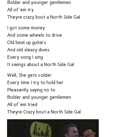
Bolder and younger gentlemen
All of ‘em try
Theyre crazy bout a North Side Gal
I got some money
And some wheels to drive
Old beat up guitars
And old sleazy dives
Every song I sing
It swings about a North Side Gal
Well, She gets colder
Every time I try to hold her
Pleasantly saying no to
Bolder and younger gentlemen
All of ‘em tried
Theyre Crazy bout a North Side Gal