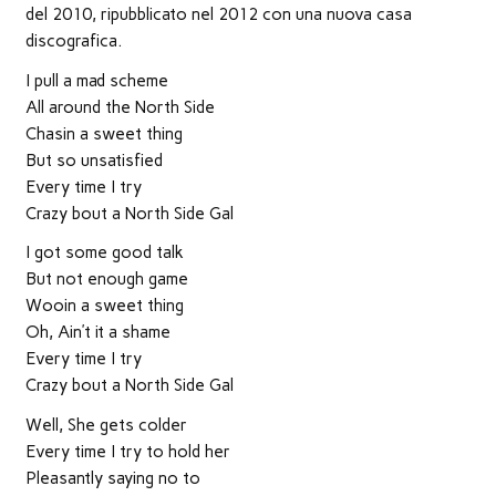
finestra)
finestra)
finestra)
apre
in
del 2010, ripubblicato nel 2012 con una nuova casa
una
nuova
discografica.
finestra)
I pull a mad scheme
All around the North Side
Chasin a sweet thing
But so unsatisfied
Every time I try
Crazy bout a North Side Gal
I got some good talk
But not enough game
Wooin a sweet thing
Oh, Ain’t it a shame
Every time I try
Crazy bout a North Side Gal
Well, She gets colder
Every time I try to hold her
Pleasantly saying no to