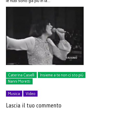
le nubi sono già più in là…
Caterina Caselli
Insieme a te non ci sto più
Nanni Moretti
Musica
Video
Lascia il tuo commento