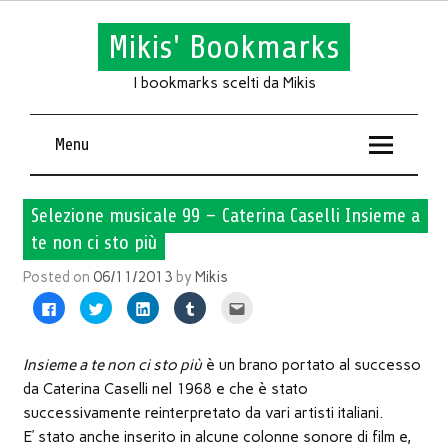
Mikis' Bookmarks
I bookmarks scelti da Mikis
Menu
Selezione musicale 99 – Caterina Caselli Insieme a
te non ci sto più
Posted on
06/11/2013
by
Mikis
Fai
Fai
Fai
Fai
Fai
clic
clic
clic
clic
clic
per
qui
qui
qui
qui
condividere
per
per
per
per
su
condividere
condividere
condividere
inviare
Facebook
su
su
su
l'articolo
Insieme a te non ci sto più
è un brano portato al successo
(Si
Twitter
LinkedIn
Tumblr
via
apre
(Si
(Si
(Si
mail
da Caterina Caselli nel 1968 e che è stato
in
apre
apre
apre
ad
una
in
in
in
un
successivamente reinterpretato da vari artisti italiani.
nuova
una
una
una
amico
finestra)
nuova
nuova
nuova
(Si
E’ stato anche inserito in alcune colonne sonore di film e,