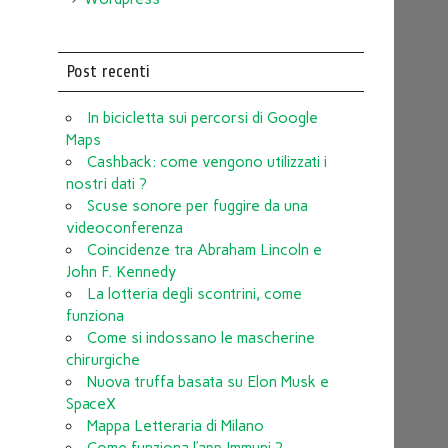
Post recenti
In bicicletta sui percorsi di Google
Maps
Cashback: come vengono utilizzati i
nostri dati ?
Scuse sonore per fuggire da una
videoconferenza
Coincidenze tra Abraham Lincoln e
John F. Kennedy
La lotteria degli scontrini, come
funziona
Come si indossano le mascherine
chirurgiche
Nuova truffa basata su Elon Musk e
SpaceX
Mappa Letteraria di Milano
Come funziona l’app Immuni ?