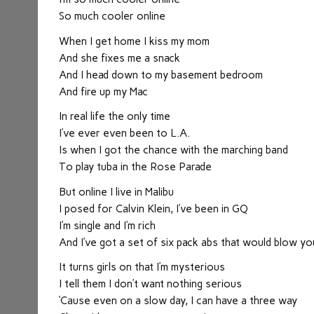
So much cooler online
When I get home I kiss my mom
And she fixes me a snack
And I head down to my basement bedroom
And fire up my Mac
In real life the only time
I’ve ever even been to L.A.
Is when I got the chance with the marching band
To play tuba in the Rose Parade
But online I live in Malibu
I posed for Calvin Klein, I’ve been in GQ
I’m single and I’m rich
And I’ve got a set of six pack abs that would blow yo
It turns girls on that I’m mysterious
I tell them I don’t want nothing serious
‘Cause even on a slow day, I can have a three way