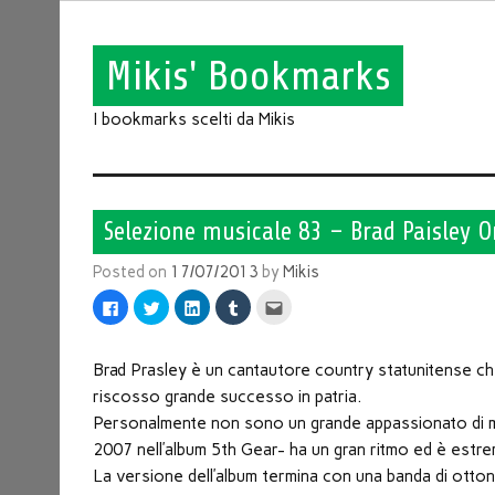
Mikis' Bookmarks
I bookmarks scelti da Mikis
Selezione musicale 83 – Brad Paisley O
Posted on
17/07/2013
by
Mikis
Fai
Fai
Fai
Fai
Fai
clic
clic
clic
clic
clic
per
qui
qui
qui
qui
condividere
per
per
per
per
su
condividere
condividere
condividere
inviare
Facebook
su
su
su
l'articolo
Brad Prasley è un cantautore country statunitense che
(Si
Twitter
LinkedIn
Tumblr
via
apre
(Si
(Si
(Si
mail
riscosso grande successo in patria.
in
apre
apre
apre
ad
una
in
in
in
un
Personalmente non sono un grande appassionato di m
nuova
una
una
una
amico
finestra)
nuova
nuova
nuova
(Si
2007 nell’album 5th Gear- ha un gran ritmo ed è estr
finestra)
finestra)
finestra)
apre
in
La versione dell’album termina con una banda di otto
una