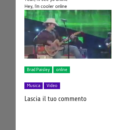
Hey, I’m cooler online
Brad Paisley
online
Musica
Video
Lascia il tuo commento