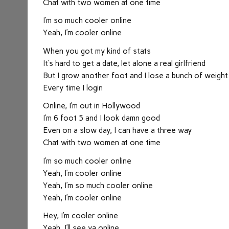
Chat with two women at one time
I’m so much cooler online
Yeah, I’m cooler online
When you got my kind of stats
It’s hard to get a date, let alone a real girlfriend
But I grow another foot and I lose a bunch of weight
Every time I login
Online, I’m out in Hollywood
I’m 6 foot 5 and I look damn good
Even on a slow day, I can have a three way
Chat with two women at one time
I’m so much cooler online
Yeah, I’m cooler online
Yeah, I’m so much cooler online
Yeah, I’m cooler online
Hey, I’m cooler online
Yeah, I’ll see ya online