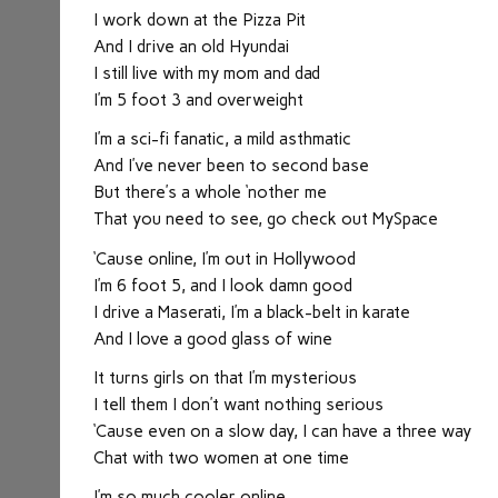
nuova
I work down at the Pizza Pit
finestra)
And I drive an old Hyundai
I still live with my mom and dad
I’m 5 foot 3 and overweight
I’m a sci-fi fanatic, a mild asthmatic
And I’ve never been to second base
But there’s a whole ‘nother me
That you need to see, go check out MySpace
‘Cause online, I’m out in Hollywood
I’m 6 foot 5, and I look damn good
I drive a Maserati, I’m a black-belt in karate
And I love a good glass of wine
It turns girls on that I’m mysterious
I tell them I don’t want nothing serious
‘Cause even on a slow day, I can have a three way
Chat with two women at one time
I’m so much cooler online