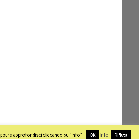
About
Info
About Mikis
Mappa del sito
oppure approfondisci cliccando su "Info".
Info
OK
Rifiuta