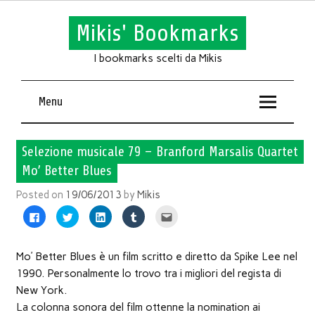
Mikis' Bookmarks
I bookmarks scelti da Mikis
Menu
Selezione musicale 79 – Branford Marsalis Quartet
Mo’ Better Blues
Posted on
19/06/2013
by
Mikis
Fai
Fai
Fai
Fai
Fai
clic
clic
clic
clic
clic
per
qui
qui
qui
qui
condividere
per
per
per
per
su
condividere
condividere
condividere
inviare
Facebook
su
su
su
l'articolo
Mo’ Better Blues è un film scritto e diretto da Spike Lee nel
(Si
Twitter
LinkedIn
Tumblr
via
apre
(Si
(Si
(Si
mail
1990. Personalmente lo trovo tra i migliori del regista di
in
apre
apre
apre
ad
una
in
in
in
un
New York.
nuova
una
una
una
amico
finestra)
nuova
nuova
nuova
(Si
La colonna sonora del film ottenne la nomination ai