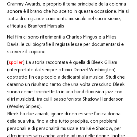
finestra)
finestra)
finestra)
apre
in
Grammy Awards, e proprio il tema principale della colonna
una
nuova
sonora è il brano che ho scelto in questa occasione. Ma si
finestra)
tratta di un grande commento musicale nel suo insieme,
affidata a Branford Marsalis
Nel film ci sono riferimenti a Charles Mingus e a Miles
Davis, le cui biografie il regista lesse per documentarsi e
scrivere il copione.
[
spoiler
] La storia raccontata è quella di Bleek Gilliam
(interpretato dal sempre ottimo Denzel Washington)
costretto fin da piccolo a dedicarsi alla musica. Studi che
daranno un risultato tanto che una volta cresciuto Bleek
suona come trombettista in una band di musica jazz con
altri musicisti, tra cui il sassofonista Shadow Henderson
(Wesley Snipes).
Bleek ha due amanti, ignare di non essere l’unica donna
della sua vita, fino a che tutto precipita, con problemi
personali e di personalità musicale tra lui e Shadow, per
altro interessato anche anche ad una delle donne. Inoltre,