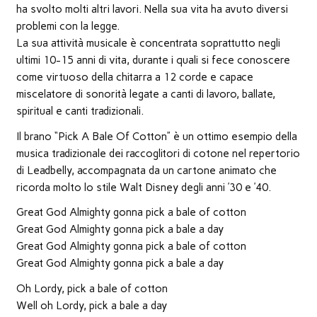
finestra)
finestra)
finestra)
apre
in
ha svolto molti altri lavori. Nella sua vita ha avuto diversi
una
nuova
problemi con la legge.
finestra)
La sua attività musicale è concentrata soprattutto negli
ultimi 10-15 anni di vita, durante i quali si fece conoscere
come virtuoso della chitarra a 12 corde e capace
miscelatore di sonorità legate a canti di lavoro, ballate,
spiritual e canti tradizionali.
Il brano “Pick A Bale Of Cotton” è un ottimo esempio della
musica tradizionale dei raccoglitori di cotone nel repertorio
di Leadbelly, accompagnata da un cartone animato che
ricorda molto lo stile Walt Disney degli anni ’30 e ’40.
Great God Almighty gonna pick a bale of cotton
Great God Almighty gonna pick a bale a day
Great God Almighty gonna pick a bale of cotton
Great God Almighty gonna pick a bale a day
Oh Lordy, pick a bale of cotton
Well oh Lordy, pick a bale a day