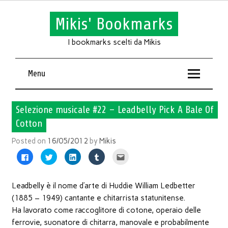
Mikis' Bookmarks
I bookmarks scelti da Mikis
Menu
Selezione musicale #22 – Leadbelly Pick A Bale Of
Cotton
Posted on
16/05/2012
by
Mikis
Fai
Fai
Fai
Fai
Fai
clic
clic
clic
clic
clic
per
qui
qui
qui
qui
condividere
per
per
per
per
su
condividere
condividere
condividere
inviare
Facebook
su
su
su
l'articolo
Leadbelly è il nome d’arte di Huddie William Ledbetter
(Si
Twitter
LinkedIn
Tumblr
via
apre
(Si
(Si
(Si
mail
(1885 – 1949) cantante e chitarrista statunitense.
in
apre
apre
apre
ad
una
in
in
in
un
Ha lavorato come raccoglitore di cotone, operaio delle
nuova
una
una
una
amico
finestra)
nuova
nuova
nuova
(Si
ferrovie, suonatore di chitarra, manovale e probabilmente