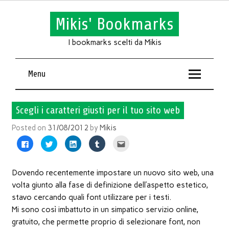
Mikis' Bookmarks
I bookmarks scelti da Mikis
Menu
Scegli i caratteri giusti per il tuo sito web
Posted on
31/08/2012
by
Mikis
Fai
Fai
Fai
Fai
Fai
clic
clic
clic
clic
clic
per
qui
qui
qui
qui
condividere
per
per
per
per
su
condividere
condividere
condividere
inviare
Facebook
su
su
su
l'articolo
Dovendo recentemente impostare un nuovo sito web, una
(Si
Twitter
LinkedIn
Tumblr
via
apre
(Si
(Si
(Si
mail
volta giunto alla fase di definizione dell’aspetto estetico,
in
apre
apre
apre
ad
una
in
in
in
un
stavo cercando quali font utilizzare per i testi.
nuova
una
una
una
amico
finestra)
nuova
nuova
nuova
(Si
Mi sono così imbattuto in un simpatico servizio online,
finestra)
finestra)
finestra)
apre
in
gratuito, che permette proprio di selezionare font, non
una