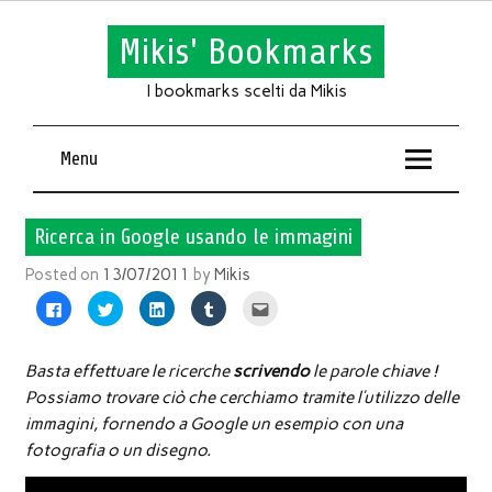
Mikis' Bookmarks
I bookmarks scelti da Mikis
Menu
Ricerca in Google usando le immagini
Posted on
13/07/2011
by
Mikis
Fai
Fai
Fai
Fai
Fai
clic
clic
clic
clic
clic
per
qui
qui
qui
qui
condividere
per
per
per
per
su
condividere
condividere
condividere
inviare
Facebook
su
su
su
l'articolo
Basta effettuare le ricerche
scrivendo
le parole chiave !
(Si
Twitter
LinkedIn
Tumblr
via
apre
(Si
(Si
(Si
mail
Possiamo trovare ciò che cerchiamo tramite l’utilizzo delle
in
apre
apre
apre
ad
una
in
in
in
un
immagini, fornendo a Google un esempio con una
nuova
una
una
una
amico
finestra)
nuova
nuova
nuova
(Si
fotografia o un disegno.
finestra)
finestra)
finestra)
apre
in
una