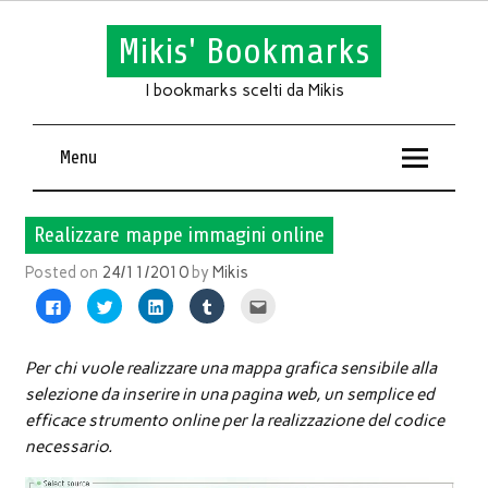
Mikis' Bookmarks
I bookmarks scelti da Mikis
Menu
Realizzare mappe immagini online
Posted on
24/11/2010
by
Mikis
Fai
Fai
Fai
Fai
Fai
clic
clic
clic
clic
clic
per
qui
qui
qui
qui
condividere
per
per
per
per
su
condividere
condividere
condividere
inviare
Facebook
su
su
su
l'articolo
Per chi vuole realizzare una mappa grafica sensibile alla
(Si
Twitter
LinkedIn
Tumblr
via
apre
(Si
(Si
(Si
mail
selezione da inserire in una pagina web, un semplice ed
in
apre
apre
apre
ad
una
in
in
in
un
efficace strumento online per la realizzazione del codice
nuova
una
una
una
amico
finestra)
nuova
nuova
nuova
(Si
necessario.
finestra)
finestra)
finestra)
apre
in
una