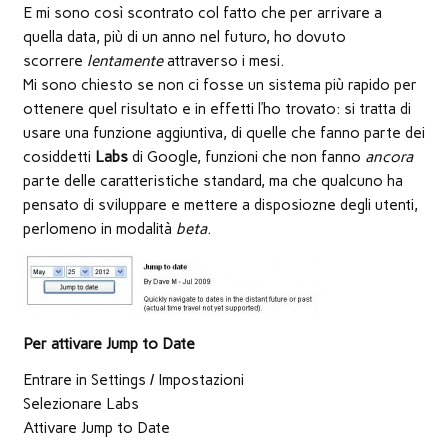
finestra)
finestra)
finestra)
apre
in
E mi sono così scontrato col fatto che per arrivare a
una
nuova
quella data, più di un anno nel futuro, ho dovuto
finestra)
scorrere
lentamente
attraverso i mesi.
Mi sono chiesto se non ci fosse un sistema più rapido per
ottenere quel risultato e in effetti l’ho trovato: si tratta di
usare una funzione aggiuntiva, di quelle che fanno parte dei
cosiddetti
Labs
di Google, funzioni che non fanno
ancora
parte delle caratteristiche standard, ma che qualcuno ha
pensato di sviluppare e mettere a disposiozne degli utenti,
perlomeno in modalità
beta
.
Per attivare Jump to Date
Entrare in Settings / Impostazioni
Selezionare Labs
Attivare Jump to Date