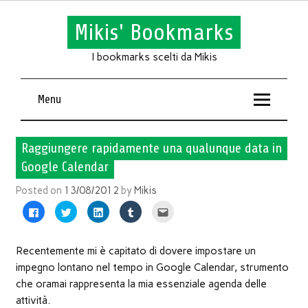
Mikis' Bookmarks
I bookmarks scelti da Mikis
Menu
Raggiungere rapidamente una qualunque data in
Google Calendar
Posted on
13/08/2012
by
Mikis
Fai
Fai
Fai
Fai
Fai
clic
clic
clic
clic
clic
per
qui
qui
qui
qui
condividere
per
per
per
per
su
condividere
condividere
condividere
inviare
Facebook
su
su
su
l'articolo
Recentemente mi è capitato di dovere impostare un
(Si
Twitter
LinkedIn
Tumblr
via
apre
(Si
(Si
(Si
mail
impegno lontano nel tempo in Google Calendar, strumento
in
apre
apre
apre
ad
una
in
in
in
un
che oramai rappresenta la mia essenziale agenda delle
nuova
una
una
una
amico
finestra)
nuova
nuova
nuova
(Si
attività.