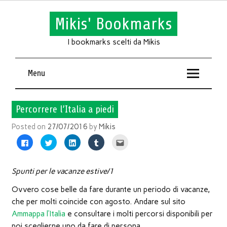
Mikis' Bookmarks
I bookmarks scelti da Mikis
Menu
Percorrere l’Italia a piedi
Posted on
27/07/2016
by
Mikis
Fai
Fai
Fai
Fai
Fai
clic
clic
clic
clic
clic
per
qui
qui
qui
qui
condividere
per
per
per
per
su
condividere
condividere
condividere
inviare
Facebook
su
su
su
l'articolo
Spunti per le vacanze estive/1
(Si
Twitter
LinkedIn
Tumblr
via
apre
(Si
(Si
(Si
mail
Ovvero cose belle da fare durante un periodo di vacanze,
in
apre
apre
apre
ad
una
in
in
in
un
che per molti coincide con agosto. Andare sul sito
nuova
una
una
una
amico
finestra)
nuova
nuova
nuova
(Si
Ammappa l’Italia
e consultare i molti percorsi disponibili per
finestra)
finestra)
finestra)
apre
in
poi sceglierne uno da fare di persona.
una