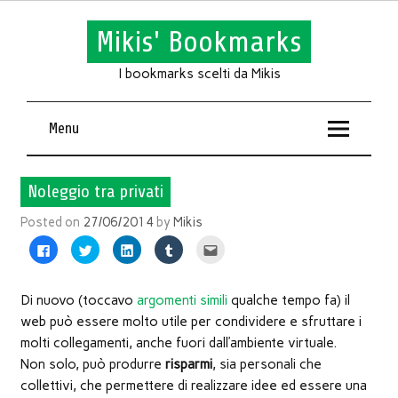
Mikis' Bookmarks
I bookmarks scelti da Mikis
Menu
Noleggio tra privati
Posted on
27/06/2014
by
Mikis
Fai
Fai
Fai
Fai
Fai
clic
clic
clic
clic
clic
per
qui
qui
qui
qui
condividere
per
per
per
per
su
condividere
condividere
condividere
inviare
Facebook
su
su
su
l'articolo
Di nuovo (toccavo
argomenti simili
qualche tempo fa) il
(Si
Twitter
LinkedIn
Tumblr
via
apre
(Si
(Si
(Si
mail
web può essere molto utile per condividere e sfruttare i
in
apre
apre
apre
ad
una
in
in
in
un
molti collegamenti, anche fuori dall’ambiente virtuale.
nuova
una
una
una
amico
finestra)
nuova
nuova
nuova
(Si
Non solo, può produrre
risparmi
, sia personali che
finestra)
finestra)
finestra)
apre
in
collettivi, che permettere di realizzare idee ed essere una
una