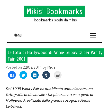
Mikis' Bookmarks
I bookmarks scelti da Mikis
Menu
Le foto di Hollywood di Annie Leibovitz per Vanity
Fair: 2001
Posted on
22/02/2011
by
Mikis
Fai
Fai
Fai
Fai
Fai
clic
clic
clic
clic
clic
per
qui
qui
qui
qui
condividere
per
per
per
per
su
condividere
condividere
condividere
inviare
Facebook
su
su
su
l'articolo
Dal 1995 Vanity Fair ha pubblicato annualmente una
(Si
Twitter
LinkedIn
Tumblr
via
apre
(Si
(Si
(Si
mail
fotografia dedicata alle star più o meno emergenti di
in
apre
apre
apre
ad
una
in
in
in
un
Hollywood realizzate dalla grande fotografa Annie
nuova
una
una
una
amico
finestra)
nuova
nuova
nuova
(Si
Leibovitz.