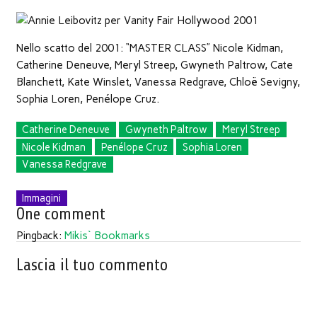
finestra)
finestra)
finestra)
apre
in
una
nuova
finestra)
Nello scatto del 2001: “MASTER CLASS” Nicole Kidman,
Catherine Deneuve, Meryl Streep, Gwyneth Paltrow, Cate
Blanchett, Kate Winslet, Vanessa Redgrave, Chloë Sevigny,
Sophia Loren, Penélope Cruz.
Catherine Deneuve
Gwyneth Paltrow
Meryl Streep
Nicole Kidman
Penélope Cruz
Sophia Loren
Vanessa Redgrave
Immagini
One comment
Pingback:
Mikis` Bookmarks
Lascia il tuo commento