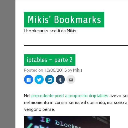
Mikis' Bookmarks
I bookmarks scelti da Mikis
iptables – parte 2
Posted on
10/06/2013
by
Mikis
Fai
Fai
Fai
Fai
Fai
clic
clic
clic
clic
clic
per
qui
qui
qui
qui
condividere
per
per
per
per
su
condividere
condividere
condividere
inviare
Facebook
su
su
su
l'articolo
Nel
precedente post a proposito di iptables
avevo sot
(Si
Twitter
LinkedIn
Tumblr
via
apre
(Si
(Si
(Si
mail
nel momento in cui si inserisce il comando, ma sono a
in
apre
apre
apre
ad
una
in
in
in
un
vengono perse.
nuova
una
una
una
amico
finestra)
nuova
nuova
nuova
(Si
finestra)
finestra)
finestra)
apre
in
una