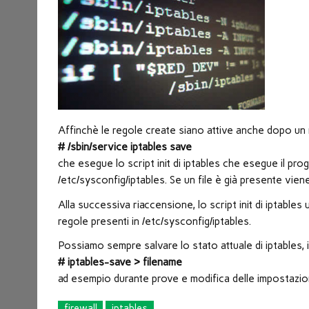
nuova
finestra)
Affinchè le regole create siano attive anche dopo 
# /sbin/service iptables save
che esegue lo script init di iptables che esegue il pr
/etc/sysconfig/iptables. Se un file è già presente vien
Alla successiva riaccensione, lo script init di iptables
regole presenti in /etc/sysconfig/iptables.
Possiamo sempre salvare lo stato attuale di iptables, i
# iptables-save > filename
ad esempio durante prove e modifica delle impostazio
firewall
iptables