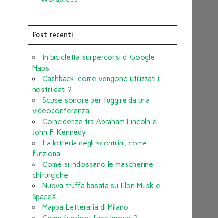
Post recenti
In bicicletta sui percorsi di Google
Maps
Cashback: come vengono utilizzati i
nostri dati ?
Scuse sonore per fuggire da una
videoconferenza
Coincidenze tra Abraham Lincoln e
John F. Kennedy
La lotteria degli scontrini, come
funziona
Come si indossano le mascherine
chirurgiche
Nuova truffa basata su Elon Musk e
SpaceX
Mappa Letteraria di Milano
Come funziona l’app Immuni ?