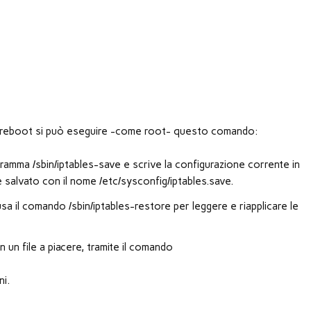
un reboot si può eseguire -come root- questo comando:
ogramma /sbin/iptables-save e scrive la configurazione corrente in
e salvato con il nome /etc/sysconfig/iptables.save.
 usa il comando /sbin/iptables-restore per leggere e riapplicare le
n un file a piacere, tramite il comando
ni.