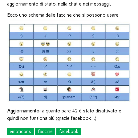
finestra)
finestra)
finestra)
apre
in
aggiornamento di stato, nella chat e nei messaggi.
una
nuova
Ecco uno schema delle faccine che si possono usare
finestra)
Aggiornamento
: a quanto pare 42 è stato disattivato e
quindi non funziona più (grazie facebook…)
emoticons
faccine
facebook