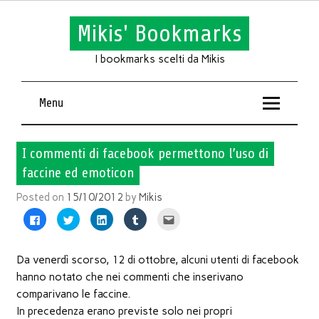
Mikis' Bookmarks
I bookmarks scelti da Mikis
Menu
I commenti di facebook permettono l’uso di
faccine ed emoticon
Posted on
15/10/2012
by
Mikis
Fai
Fai
Fai
Fai
Fai
clic
clic
clic
clic
clic
per
qui
qui
qui
qui
condividere
per
per
per
per
su
condividere
condividere
condividere
inviare
Facebook
su
su
su
l'articolo
Da venerdì scorso, 12 di ottobre, alcuni utenti di facebook
(Si
Twitter
LinkedIn
Tumblr
via
apre
(Si
(Si
(Si
mail
hanno notato che nei commenti che inserivano
in
apre
apre
apre
ad
una
in
in
in
un
comparivano le faccine.
nuova
una
una
una
amico
finestra)
nuova
nuova
nuova
(Si
In precedenza erano previste solo nei propri