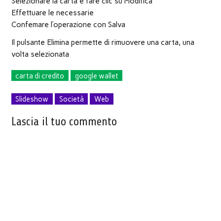
Selezionare la carta e fare clic su Modifica
Effettuare le necessarie
Confemare l’operazione con Salva
Il pulsante Elimina permette di rimuovere una carta, una
volta selezionata
carta di credito
google wallet
Slideshow
Società
Web
Lascia il tuo commento