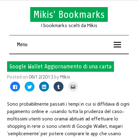
Mikis' Bookmarks
I bookmarks scelti da Mikis
Menu
Google Wallet Aggiornamento di una carta
Posted on
06/12/2013
by
Mikis
Fai
Fai
Fai
Fai
Fai
clic
clic
clic
clic
clic
per
qui
qui
qui
qui
condividere
per
per
per
per
su
condividere
condividere
condividere
inviare
Facebook
su
su
su
l'articolo
Sono probabilmente passati i tempi in cui si diffidava di ogni
(Si
Twitter
LinkedIn
Tumblr
via
apre
(Si
(Si
(Si
mail
pagamento online e -usando tutta la prudenza del caso-
in
apre
apre
apre
ad
una
in
in
in
un
moltissimi utenti sono oramai abituati ad effettuare lo
nuova
una
una
una
amico
finestra)
nuova
nuova
nuova
(Si
shopping in rete o sono utenti di Google Wallet, magari
finestra)
finestra)
finestra)
apre
in
‘semplicemente’ per potere comprare le app che usano
una