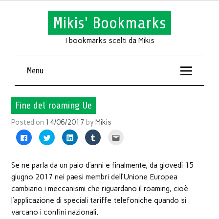
Mikis' Bookmarks
I bookmarks scelti da Mikis
Menu
Fine del roaming Ue
Posted on
14/06/2017
by
Mikis
Fai
Fai
Fai
Fai
Fai
clic
clic
clic
clic
clic
per
qui
qui
qui
qui
condividere
per
per
per
per
su
condividere
condividere
condividere
inviare
Facebook
su
su
su
l'articolo
Se ne parla da un paio d’anni e finalmente, da giovedì 15
(Si
Twitter
LinkedIn
Tumblr
via
apre
(Si
(Si
(Si
mail
giugno 2017 nei paesi membri dell’Unione Europea
in
apre
apre
apre
ad
una
in
in
in
un
cambiano i meccanismi che riguardano il roaming, cioè
nuova
una
una
una
amico
finestra)
nuova
nuova
nuova
(Si
l’applicazione di speciali tariffe telefoniche quando si
finestra)
finestra)
finestra)
apre
in
varcano i confini nazionali.
una