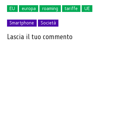
EU
europa
roaming
tariffe
UE
Smartphone
Società
Lascia il tuo commento