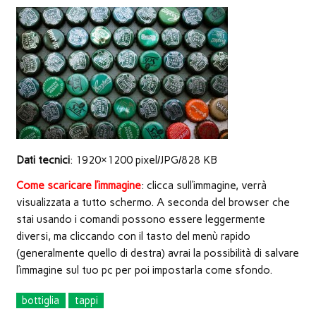
nuova
finestra)
Dati tecnici
: 1920×1200 pixel/JPG/828 KB
Come scaricare l’immagine
: clicca sull’immagine, verrà
visualizzata a tutto schermo. A seconda del browser che
stai usando i comandi possono essere leggermente
diversi, ma cliccando con il tasto del menù rapido
(generalmente quello di destra) avrai la possibilità di salvare
l’immagine sul tuo pc per poi impostarla come sfondo.
bottiglia
tappi