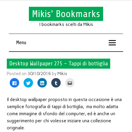
Mikis' Bookmarks
I bookmarks scelti da Mikis
Menu
Desktop Wallpaper 275 – Tappi di bottiglia
Posted on
30/10/2016
by
Mikis
Fai
Fai
Fai
Fai
Fai
clic
clic
clic
clic
clic
per
qui
qui
qui
qui
condividere
per
per
per
per
su
condividere
condividere
condividere
inviare
Facebook
su
su
su
l'articolo
Il desktop wallpaper proposto in questa occasione è una
(Si
Twitter
LinkedIn
Tumblr
via
apre
(Si
(Si
(Si
mail
semplice fotografia di tappi di bottiglia, ma molto adatta
in
apre
apre
apre
ad
una
in
in
in
un
come immagine di sfondo del computer, ed è anche un
nuova
una
una
una
amico
finestra)
nuova
nuova
nuova
(Si
suggerimento per chi volesse iniziare una collezione
finestra)
finestra)
finestra)
apre
in
originale.
una