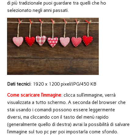
nuova
di più tradizionale puoi guardare tra quelli che ho
finestra)
selezionato negli anni passati.
Dati tecnici
: 1920 x 1200 pixel/JPG/450 KB
Come scaricare l’immagine
: clicca sull’immagine, verrà
visualizzata a tutto schermo. A seconda del browser che
stai usando i comandi possono essere leggermente
diversi, ma cliccando con il tasto del menù rapido
(generalmente quello di destra) avrai la possibilità di salvare
l’immagine sul tuo pc per poi impostarla come sfondo.