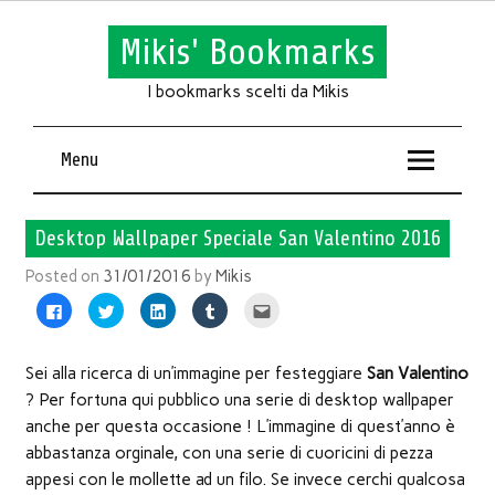
Mikis' Bookmarks
I bookmarks scelti da Mikis
Menu
Desktop Wallpaper Speciale San Valentino 2016
Posted on
31/01/2016
by
Mikis
Fai
Fai
Fai
Fai
Fai
clic
clic
clic
clic
clic
per
qui
qui
qui
qui
condividere
per
per
per
per
su
condividere
condividere
condividere
inviare
Facebook
su
su
su
l'articolo
Sei alla ricerca di un’immagine per festeggiare
San Valentino
(Si
Twitter
LinkedIn
Tumblr
via
apre
(Si
(Si
(Si
mail
? Per fortuna qui pubblico una serie di desktop wallpaper
in
apre
apre
apre
ad
una
in
in
in
un
anche per questa occasione ! L’immagine di quest’anno è
nuova
una
una
una
amico
finestra)
nuova
nuova
nuova
(Si
abbastanza orginale, con una serie di cuoricini di pezza
finestra)
finestra)
finestra)
apre
in
appesi con le mollette ad un filo. Se invece cerchi qualcosa
una