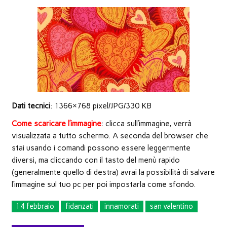
nuova
finestra)
Dati tecnici
: 1366×768 pixel/JPG/330 KB
Come scaricare l’immagine
: clicca sull’immagine, verrà
visualizzata a tutto schermo. A seconda del browser che
stai usando i comandi possono essere leggermente
diversi, ma cliccando con il tasto del menù rapido
(generalmente quello di destra) avrai la possibilità di salvare
l’immagine sul tuo pc per poi impostarla come sfondo.
14 febbraio
fidanzati
innamorati
san valentino