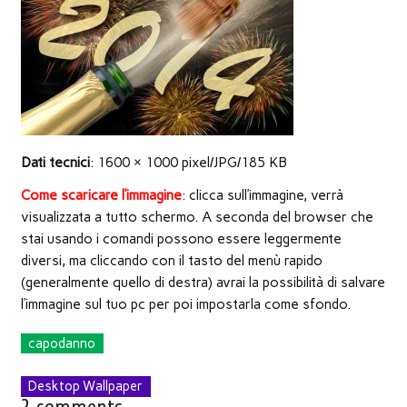
nuova
finestra)
Dati tecnici
: 1600 × 1000 pixel/JPG/185 KB
Come scaricare l’immagine
: clicca sull’immagine, verrà
visualizzata a tutto schermo. A seconda del browser che
stai usando i comandi possono essere leggermente
diversi, ma cliccando con il tasto del menù rapido
(generalmente quello di destra) avrai la possibilità di salvare
l’immagine sul tuo pc per poi impostarla come sfondo.
capodanno
Desktop Wallpaper