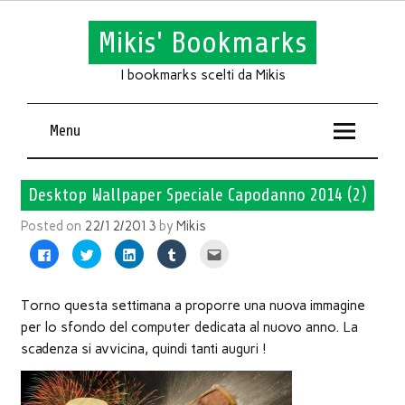
Mikis' Bookmarks
I bookmarks scelti da Mikis
Menu
Desktop Wallpaper Speciale Capodanno 2014 (2)
Posted on
22/12/2013
by
Mikis
Fai
Fai
Fai
Fai
Fai
clic
clic
clic
clic
clic
per
qui
qui
qui
qui
condividere
per
per
per
per
su
condividere
condividere
condividere
inviare
Facebook
su
su
su
l'articolo
Torno questa settimana a proporre una nuova immagine
(Si
Twitter
LinkedIn
Tumblr
via
apre
(Si
(Si
(Si
mail
per lo sfondo del computer dedicata al nuovo anno. La
in
apre
apre
apre
ad
una
in
in
in
un
scadenza si avvicina, quindi tanti auguri !
nuova
una
una
una
amico
finestra)
nuova
nuova
nuova
(Si
finestra)
finestra)
finestra)
apre
in
una