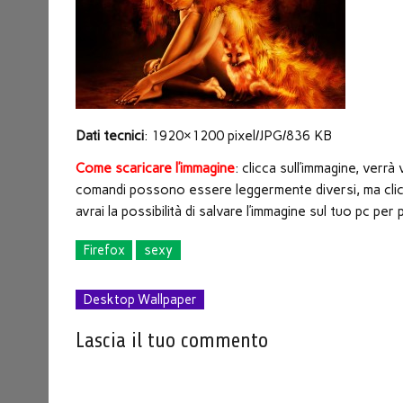
nuova
finestra)
Dati tecnici
: 1920×1200 pixel/JPG/836 KB
Come scaricare l’immagine
: clicca sull’immagine, verr
comandi possono essere leggermente diversi, ma clicc
avrai la possibilità di salvare l’immagine sul tuo pc p
Firefox
sexy
Desktop Wallpaper
Lascia il tuo commento