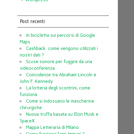
Post recenti
In bicicletta sui percorsi di Google
Maps
Cashback: come vengono utilizzati i
nostri dati ?
Scuse sonore per fuggire da una
videoconferenza
Coincidenze tra Abraham Lincoln e
John F. Kennedy
La lotteria degli scontrini, come
funziona
Come si indossano le mascherine
chirurgiche
Nuova truffa basata su Elon Musk e
SpaceX
Mappa Letteraria di Milano
Come funziona l’app Immuni ?