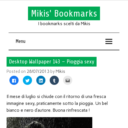
Mikis' Bookmarks
I bookmarks scelti da Mikis
Menu
Desktop Wallpaper 143 – Pioggia sexy
Posted on
28/07/2013
by
Mikis
Fai
Fai
Fai
Fai
Fai
clic
clic
clic
clic
clic
per
qui
qui
qui
qui
condividere
per
per
per
per
su
condividere
condividere
condividere
inviare
Facebook
su
su
su
l'articolo
Il mese di luglio si chiude con il ritorno di una fresca
(Si
Twitter
LinkedIn
Tumblr
via
apre
(Si
(Si
(Si
mail
immagine sexy, praticamente sotto la pioggia. Un bel
in
apre
apre
apre
ad
una
in
in
in
un
bianco e nero d’autore. Buona rinfrescata !
nuova
una
una
una
amico
finestra)
nuova
nuova
nuova
(Si
finestra)
finestra)
finestra)
apre
in
una