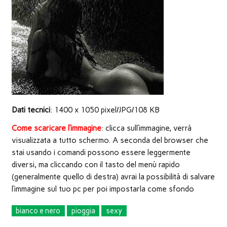
nuova
finestra)
Dati tecnici
: 1400 x 1050 pixel/JPG/108 KB
Come scaricare l’immagine
: clicca sull’immagine, verrà
visualizzata a tutto schermo. A seconda del browser che
stai usando i comandi possono essere leggermente
diversi, ma cliccando con il tasto del menù rapido
(generalmente quello di destra) avrai la possibilità di salvare
l’immagine sul tuo pc per poi impostarla come sfondo
bianco e nero
pioggia
sexy