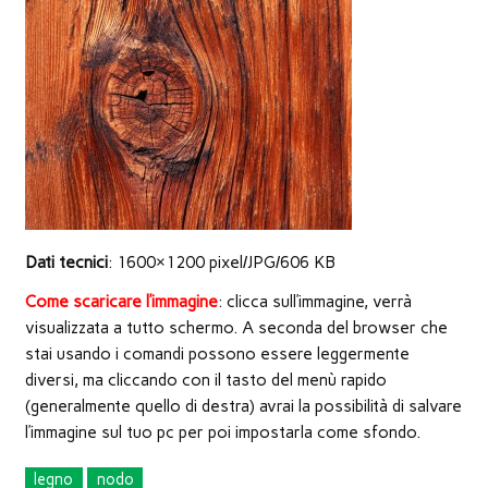
nuova
finestra)
Dati tecnici
: 1600×1200 pixel/JPG/606 KB
Come scaricare l’immagine
: clicca sull’immagine, verrà
visualizzata a tutto schermo. A seconda del browser che
stai usando i comandi possono essere leggermente
diversi, ma cliccando con il tasto del menù rapido
(generalmente quello di destra) avrai la possibilità di salvare
l’immagine sul tuo pc per poi impostarla come sfondo.
legno
nodo