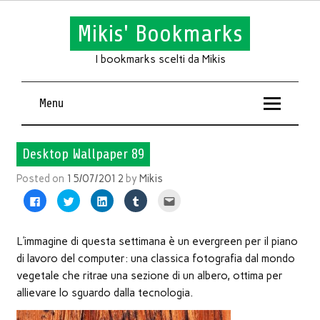
Mikis' Bookmarks
I bookmarks scelti da Mikis
Menu
Desktop Wallpaper 89
Posted on
15/07/2012
by
Mikis
Fai
Fai
Fai
Fai
Fai
clic
clic
clic
clic
clic
per
qui
qui
qui
qui
condividere
per
per
per
per
su
condividere
condividere
condividere
inviare
Facebook
su
su
su
l'articolo
L’immagine di questa settimana è un evergreen per il piano
(Si
Twitter
LinkedIn
Tumblr
via
apre
(Si
(Si
(Si
mail
di lavoro del computer: una classica fotografia dal mondo
in
apre
apre
apre
ad
una
in
in
in
un
vegetale che ritrae una sezione di un albero, ottima per
nuova
una
una
una
amico
finestra)
nuova
nuova
nuova
(Si
allievare lo sguardo dalla tecnologia.
finestra)
finestra)
finestra)
apre
in
una