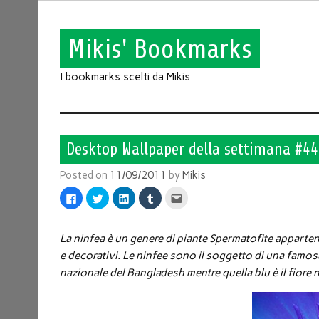
Mikis' Bookmarks
I bookmarks scelti da Mikis
Desktop Wallpaper della settimana #44
Posted on
11/09/2011
by
Mikis
Fai
Fai
Fai
Fai
Fai
clic
clic
clic
clic
clic
per
qui
qui
qui
qui
condividere
per
per
per
per
su
condividere
condividere
condividere
inviare
Facebook
su
su
su
l'articolo
La ninfea è un genere di piante Spermatofite apparten
(Si
Twitter
LinkedIn
Tumblr
via
apre
(Si
(Si
(Si
mail
e decorativi. Le ninfee sono il soggetto di una famosa 
in
apre
apre
apre
ad
una
in
in
in
un
nazionale del Bangladesh mentre quella blu è il fiore n
nuova
una
una
una
amico
finestra)
nuova
nuova
nuova
(Si
finestra)
finestra)
finestra)
apre
in
una