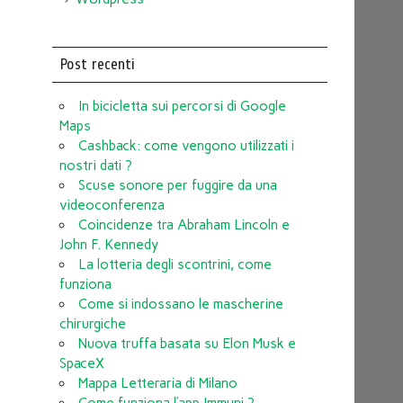
Post recenti
In bicicletta sui percorsi di Google
Maps
Cashback: come vengono utilizzati i
nostri dati ?
Scuse sonore per fuggire da una
videoconferenza
Coincidenze tra Abraham Lincoln e
John F. Kennedy
La lotteria degli scontrini, come
funziona
Come si indossano le mascherine
chirurgiche
Nuova truffa basata su Elon Musk e
SpaceX
Mappa Letteraria di Milano
Come funziona l’app Immuni ?