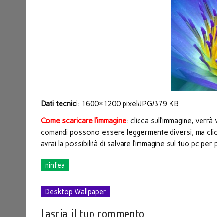
nuova
finestra)
Dati tecnici
: 1600×1200 pixel/JPG/379 KB
Come scaricare l’immagine
: clicca sull’immagine, verr
comandi possono essere leggermente diversi, ma clicc
avrai la possibilità di salvare l’immagine sul tuo pc p
ninfea
Desktop Wallpaper
Lascia il tuo commento