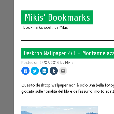
Mikis' Bookmarks
I bookmarks scelti da Mikis
Desktop Wallpaper 273 – Montagne azz
Posted on
24/07/2016
by
Mikis
Fai
Fai
Fai
Fai
Fai
clic
clic
clic
clic
clic
per
qui
qui
qui
qui
condividere
per
per
per
per
su
condividere
condividere
condividere
inviare
Facebook
su
su
su
l'articolo
Questo desktop wallpaper non è solo una bella fotogra
(Si
Twitter
LinkedIn
Tumblr
via
apre
(Si
(Si
(Si
mail
giocata sulle tonalità del blu e dell’azzurro, molto a
in
apre
apre
apre
ad
una
in
in
in
un
nuova
una
una
una
amico
finestra)
nuova
nuova
nuova
(Si
finestra)
finestra)
finestra)
apre
in
una