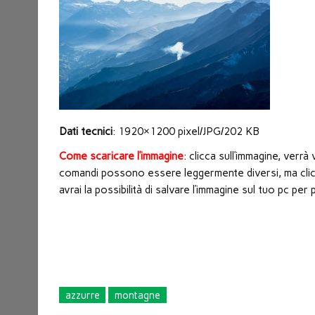
nuova
finestra)
Dati tecnici
: 1920×1200 pixel/JPG/202 KB
Come scaricare l’immagine
: clicca sull’immagine, verr
comandi possono essere leggermente diversi, ma clicc
avrai la possibilità di salvare l’immagine sul tuo pc p
azzurre
montagne