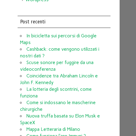
Post recenti
In bicicletta sui percorsi di Google
Maps
Cashback: come vengono utilizzati i
nostri dati ?
Scuse sonore per fuggire da una
videoconferenza
Coincidenze tra Abraham Lincoln e
John F. Kennedy
La lotteria degli scontrini, come
funziona
Come si indossano le mascherine
chirurgiche
Nuova truffa basata su Elon Musk e
SpaceX
Mappa Letteraria di Milano
Come funziona l’app Immuni ?