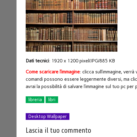
nuova
finestra)
Dati tecnici
: 1920 x 1200 pixel/JPG/885 KB
Come scaricare l’immagine
: clicca sull’immagine, verr
comandi possono essere leggermente diversi, ma clicc
avrai la possibilità di salvare l’immagine sul tuo pc p
libreria
libri
Desktop Wallpaper
Lascia il tuo commento