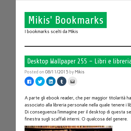
Mikis' Bookmarks
I bookmarks scelti da Mikis
Desktop Wallpaper 255 – Libri e libreri
Posted on
08/11/2015
by
Mikis
Fai
Fai
Fai
Fai
Fai
clic
clic
clic
clic
clic
per
qui
qui
qui
qui
condividere
per
per
per
per
su
condividere
condividere
condividere
inviare
Facebook
su
su
su
l'articolo
A parte gli ebook reader, che per maggior titolarità 
(Si
Twitter
LinkedIn
Tumblr
via
apre
(Si
(Si
(Si
mail
associato alla libreria personale nella quale tenere i li
in
apre
apre
apre
ad
una
in
in
in
un
Di conseguenza l’immagine per il desktop di questa s
nuova
una
una
una
amico
finestra)
nuova
nuova
nuova
(Si
finestra sugli scaffali interni. O qualcosa del genere.
finestra)
finestra)
finestra)
apre
in
una