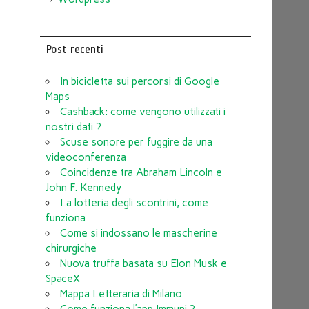
Post recenti
In bicicletta sui percorsi di Google
Maps
Cashback: come vengono utilizzati i
nostri dati ?
Scuse sonore per fuggire da una
videoconferenza
Coincidenze tra Abraham Lincoln e
John F. Kennedy
La lotteria degli scontrini, come
funziona
Come si indossano le mascherine
chirurgiche
Nuova truffa basata su Elon Musk e
SpaceX
Mappa Letteraria di Milano
Come funziona l’app Immuni ?