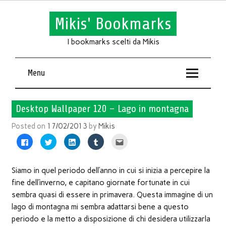
Mikis' Bookmarks
I bookmarks scelti da Mikis
Menu
Desktop Wallpaper 120 – Lago in montagna
Posted on
17/02/2013
by
Mikis
Fai
Fai
Fai
Fai
Fai
clic
clic
clic
clic
clic
per
qui
qui
qui
qui
condividere
per
per
per
per
su
condividere
condividere
condividere
inviare
Facebook
su
su
su
l'articolo
Siamo in quel periodo dell’anno in cui si inizia a percepire la
(Si
Twitter
LinkedIn
Tumblr
via
apre
(Si
(Si
(Si
mail
fine dell’inverno, e capitano giornate fortunate in cui
in
apre
apre
apre
ad
una
in
in
in
un
sembra quasi di essere in primavera. Questa immagine di un
nuova
una
una
una
amico
finestra)
nuova
nuova
nuova
(Si
lago di montagna mi sembra adattarsi bene a questo
finestra)
finestra)
finestra)
apre
in
periodo e la metto a disposizione di chi desidera utilizzarla
una