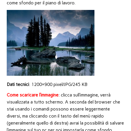
nuova
come sfondo per il piano di lavoro.
finestra)
Dati tecnici
: 1200×900 pixel/JPG/245 KB
Come scaricare l’immagine
: clicca sull’immagine, verrà
visualizzata a tutto schermo. A seconda del browser che
stai usando i comandi possono essere leggermente
diversi, ma cliccando con il tasto del menù rapido
(generalmente quello di destra) avrai la possibilità di salvare
l’immagine sul tuo pc per poi impostarla come sfondo.