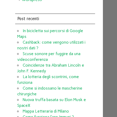
Post recenti
In bicicletta sui percorsi di Google
Maps
Cashback: come vengono utilizzati i
nostri dati ?
Scuse sonore per fuggire da una
videoconferenza
Coincidenze tra Abraham Lincoln e
John F. Kennedy
La lotteria degli scontrini, come
funziona
Come si indossano le mascherine
chirurgiche
Nuova truffa basata su Elon Musk e
SpaceX
Mappa Letteraria di Milano
Come funziona l’app Immuni ?