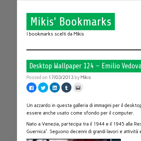
Mikis' Bookmarks
I bookmarks scelti da Mikis
Desktop Wallpaper 124 – Emilio Vedova
Posted on
17/03/2013
by
Mikis
Fai
Fai
Fai
Fai
Fai
clic
clic
clic
clic
clic
per
qui
qui
qui
qui
condividere
per
per
per
per
su
condividere
condividere
condividere
inviare
Facebook
su
su
su
l'articolo
Un azzardo in questa galleria di immagini per il deskt
(Si
Twitter
LinkedIn
Tumblr
via
apre
(Si
(Si
(Si
mail
essere anche usato come sfondo per il computer.
in
apre
apre
apre
ad
una
in
in
in
un
Nato a Venezia, partecipa tra il 1944 e il 1945 alla Res
nuova
una
una
una
amico
finestra)
nuova
nuova
nuova
(Si
Guernica”. Seguono decenni di grandi lavori e attività 
finestra)
finestra)
finestra)
apre
in
una