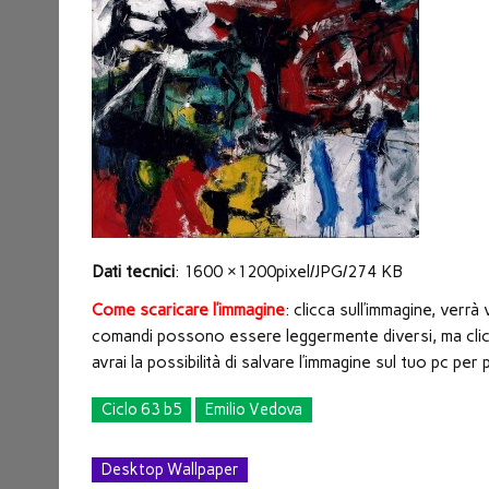
nuova
finestra)
Dati tecnici
: 1600 ×1200pixel/JPG/274 KB
Come scaricare l’immagine
: clicca sull’immagine, verr
comandi possono essere leggermente diversi, ma clicc
avrai la possibilità di salvare l’immagine sul tuo pc p
Ciclo 63 b5
Emilio Vedova
Desktop Wallpaper