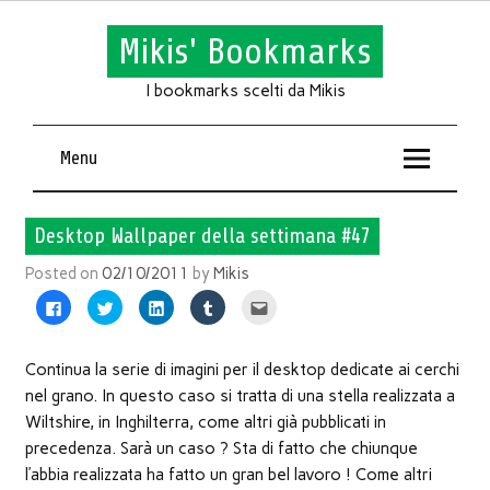
Mikis' Bookmarks
I bookmarks scelti da Mikis
Menu
Desktop Wallpaper della settimana #47
Posted on
02/10/2011
by
Mikis
Fai
Fai
Fai
Fai
Fai
clic
clic
clic
clic
clic
per
qui
qui
qui
qui
condividere
per
per
per
per
su
condividere
condividere
condividere
inviare
Facebook
su
su
su
l'articolo
Continua la serie di imagini per il desktop dedicate ai cerchi
(Si
Twitter
LinkedIn
Tumblr
via
apre
(Si
(Si
(Si
mail
nel grano. In questo caso si tratta di una stella realizzata a
in
apre
apre
apre
ad
una
in
in
in
un
Wiltshire, in Inghilterra, come altri già pubblicati in
nuova
una
una
una
amico
finestra)
nuova
nuova
nuova
(Si
precedenza. Sarà un caso ? Sta di fatto che chiunque
finestra)
finestra)
finestra)
apre
in
l’abbia realizzata ha fatto un gran bel lavoro ! Come altri
una