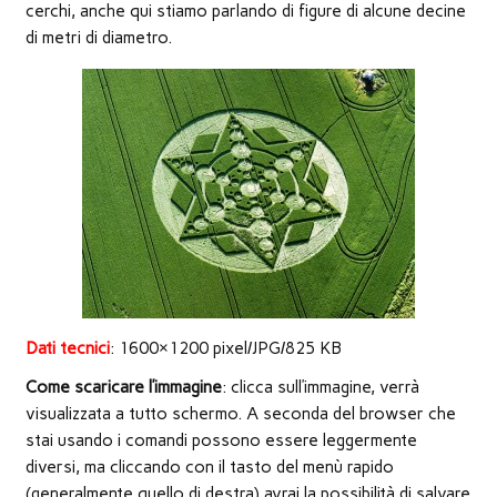
nuova
cerchi, anche qui stiamo parlando di figure di alcune decine
finestra)
di metri di diametro.
Dati tecnici
: 1600×1200 pixel/JPG/825 KB
Come scaricare l’immagine
: clicca sull’immagine, verrà
visualizzata a tutto schermo. A seconda del browser che
stai usando i comandi possono essere leggermente
diversi, ma cliccando con il tasto del menù rapido
(generalmente quello di destra) avrai la possibilità di salvare