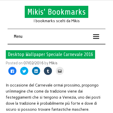
Mikis' Bookmarks
I bookmarks scelti da Mikis
Menu
Desktop Wallpaper Speciale Carnevale 2016
Posted on
07/02/2016
by
Mikis
Fai
Fai
Fai
Fai
Fai
clic
clic
clic
clic
clic
per
qui
qui
qui
qui
condividere
per
per
per
per
su
condividere
condividere
condividere
inviare
Facebook
su
su
su
l'articolo
In occasione del Carnevale ormai prossimo, propongo
(Si
Twitter
LinkedIn
Tumblr
via
apre
(Si
(Si
(Si
mail
un’immagine che come da tradizione viene dai
in
apre
apre
apre
ad
una
in
in
in
un
festeggiamenti che si tengono a Venezia, uno dei posti
nuova
una
una
una
amico
finestra)
nuova
nuova
nuova
(Si
dove la tradizione è probabilmente più forte e dove di
finestra)
finestra)
finestra)
apre
in
sicuro si possono trovare fantastiche maschere.
una