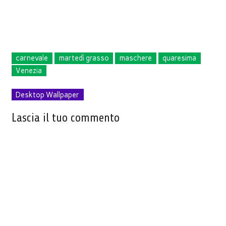
carnevale
martedì grasso
maschere
quaresima
Venezia
Desktop Wallpaper
Lascia il tuo commento