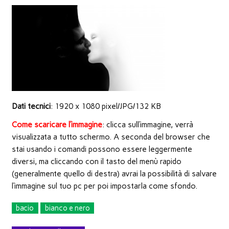
nuova
finestra)
Dati tecnici
: 1920 x 1080 pixel/JPG/132 KB
Come scaricare l’immagine
: clicca sull’immagine, verrà
visualizzata a tutto schermo. A seconda del browser che
stai usando i comandi possono essere leggermente
diversi, ma cliccando con il tasto del menù rapido
(generalmente quello di destra) avrai la possibilità di salvare
l’immagine sul tuo pc per poi impostarla come sfondo.
bacio
bianco e nero