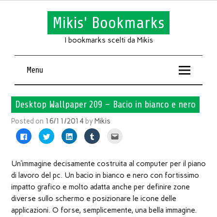
Mikis' Bookmarks
I bookmarks scelti da Mikis
Menu
Desktop Wallpaper 209 – Bacio in bianco e nero
Posted on
16/11/2014
by
Mikis
Fai
Fai
Fai
Fai
Fai
clic
clic
clic
clic
clic
per
qui
qui
qui
qui
condividere
per
per
per
per
su
condividere
condividere
condividere
inviare
Facebook
su
su
su
l'articolo
Un’immagine decisamente costruita al computer per il piano
(Si
Twitter
LinkedIn
Tumblr
via
apre
(Si
(Si
(Si
mail
di lavoro del pc. Un bacio in bianco e nero con fortissimo
in
apre
apre
apre
ad
una
in
in
in
un
impatto grafico e molto adatta anche per definire zone
nuova
una
una
una
amico
finestra)
nuova
nuova
nuova
(Si
diverse sullo schermo e posizionare le icone delle
finestra)
finestra)
finestra)
apre
in
applicazioni. O forse, semplicemente, una bella immagine.
una