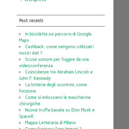
Post recenti
In bicicletta sui percorsi di Google
Maps
Cashback: come vengono utilizzati i
nostri dati ?
Scuse sonore per fuggire da una
videoconferenza
Coincidenze tra Abraham Lincoln e
John F. Kennedy
La lotteria degli scontrini, come
funziona
Come si indossano le mascherine
chirurgiche
Nuova truffa basata su Elon Musk e
SpaceX
Mappa Letteraria di Milano
Come funziona l’app Immuni ?