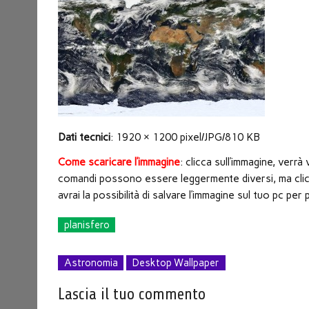
nuova
finestra)
Dati tecnici
: 1920 × 1200 pixel/JPG/810 KB
Come scaricare l’immagine
: clicca sull’immagine, verr
comandi possono essere leggermente diversi, ma clicc
avrai la possibilità di salvare l’immagine sul tuo pc p
planisfero
Astronomia
Desktop Wallpaper
Lascia il tuo commento