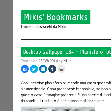
Mikis' Bookmarks
I bookmarks scelti da Mikis
Desktop Wallpaper 184 – Planisfero fot
Posted on
25/05/2014
by
Mikis
Fai
Fai
Fai
Fai
Fai
clic
clic
clic
clic
clic
per
qui
qui
qui
qui
condividere
per
per
per
per
su
condividere
condividere
condividere
inviare
Facebook
su
su
su
l'articolo
Con il termine planisfero si intende una carta geograf
(Si
Twitter
LinkedIn
Tumblr
via
apre
(Si
(Si
(Si
mail
bidimensionale. Cosa pressochè impossibile, se non pre
in
apre
apre
apre
ad
una
in
in
in
un
questo caso l’immagine proposta è una specie di plan
nuova
una
una
una
amico
finestra)
nuova
nuova
nuova
(Si
da satelliti. Il risultato è decisamente affascinante.
finestra)
finestra)
finestra)
apre
in
una