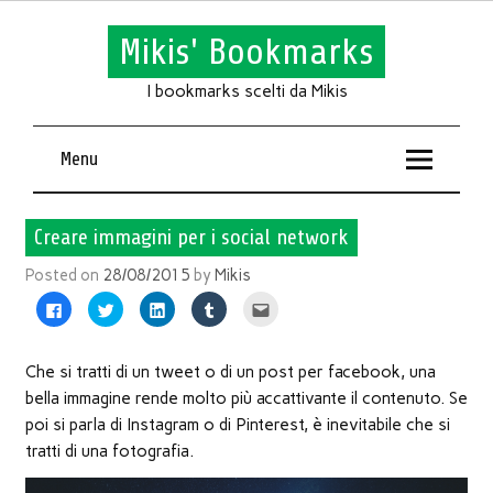
Mikis' Bookmarks
I bookmarks scelti da Mikis
Menu
Creare immagini per i social network
Posted on
28/08/2015
by
Mikis
Fai
Fai
Fai
Fai
Fai
clic
clic
clic
clic
clic
per
qui
qui
qui
qui
condividere
per
per
per
per
su
condividere
condividere
condividere
inviare
Facebook
su
su
su
l'articolo
Che si tratti di un tweet o di un post per facebook, una
(Si
Twitter
LinkedIn
Tumblr
via
apre
(Si
(Si
(Si
mail
bella immagine rende molto più accattivante il contenuto. Se
in
apre
apre
apre
ad
una
in
in
in
un
poi si parla di Instagram o di Pinterest, è inevitabile che si
nuova
una
una
una
amico
finestra)
nuova
nuova
nuova
(Si
tratti di una fotografia.
finestra)
finestra)
finestra)
apre
in
una