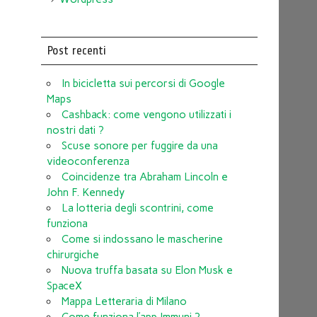
Post recenti
In bicicletta sui percorsi di Google
Maps
Cashback: come vengono utilizzati i
nostri dati ?
Scuse sonore per fuggire da una
videoconferenza
Coincidenze tra Abraham Lincoln e
John F. Kennedy
La lotteria degli scontrini, come
funziona
Come si indossano le mascherine
chirurgiche
Nuova truffa basata su Elon Musk e
SpaceX
Mappa Letteraria di Milano
Come funziona l’app Immuni ?