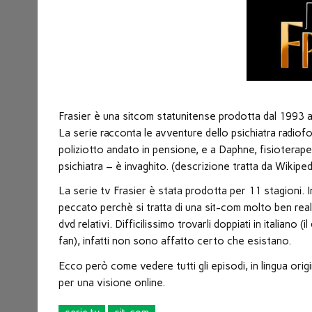
nuova
finestra)
Frasier è una sitcom statunitense prodotta dal 1993 al
La serie racconta le avventure dello psichiatra radiofo
poliziotto andato in pensione, e a Daphne, fisioterapeut
psichiatra – è invaghito. (descrizione tratta da Wikiped
La serie tv Frasier è stata prodotta per 11 stagioni. I
peccato perchè si tratta di una sit-com molto ben reali
dvd relativi. Difficilissimo trovarli doppiati in italia
fan), infatti non sono affatto certo che esistano.
Ecco però come vedere tutti gli episodi, in lingua origina
per una visione online.