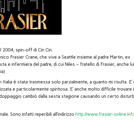
 2004, spin-off di Cin Cin.
nico Frasier Crane, che vive a Seattle insieme al padre Martin, ex
a e infermiera del padre, di cui Niles – fratello di Frasier, anche lu
ia)
n Italia è stata trasmessa solo parzialmente, a quanto mi risulta. E’
zzata e particolarmente spiritosa. E’ anche molto difficile trovare 
no (il doppiaggio cambiò dalla sesta stagione causando un certo distur
le. Sono infatti reperibili all’indirizzo
http://www.frasier-online.inf