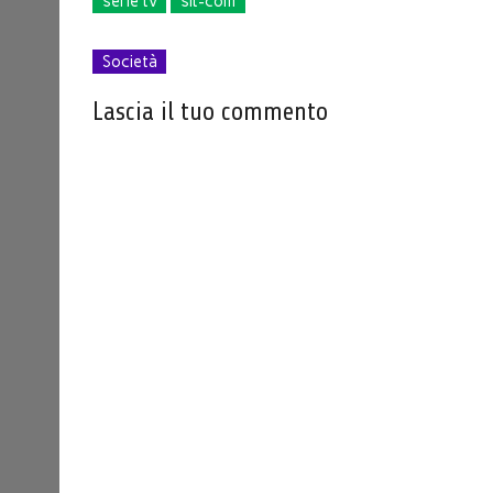
serie tv
sit-com
Società
Lascia il tuo commento