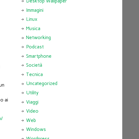
Desktop Wallpaper
Immagini
Linux
Musica
Networking
Podcast
Smartphone
Società
i
Tecnica
Uncategorized
 un
i
Utility
bo ai
Viaggi
Video
o/
Web
Windows
Wordpress