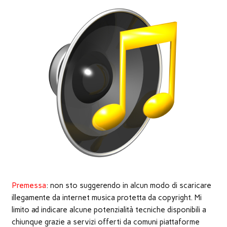
finestra)
finestra)
finestra)
apre
in
una
nuova
finestra)
Premessa
: non sto suggerendo in alcun modo di scaricare
illegamente da internet musica protetta da copyright. Mi
limito ad indicare alcune potenzialità tecniche disponibili a
chiunque grazie a servizi offerti da comuni piattaforme