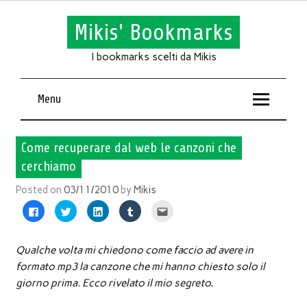
Mikis' Bookmarks
I bookmarks scelti da Mikis
Menu
Come recuperare dal web le canzoni che
cerchiamo
Posted on
03/11/2010
by
Mikis
Fai
Fai
Fai
Fai
Fai
clic
clic
clic
clic
clic
per
qui
qui
qui
qui
condividere
per
per
per
per
su
condividere
condividere
condividere
inviare
Facebook
su
su
su
l'articolo
Qualche volta mi chiedono come faccio ad avere in
(Si
Twitter
LinkedIn
Tumblr
via
apre
(Si
(Si
(Si
mail
formato mp3 la canzone che mi hanno chiesto solo il
in
apre
apre
apre
ad
una
in
in
in
un
giorno prima. Ecco rivelato il mio segreto.
nuova
una
una
una
amico
finestra)
nuova
nuova
nuova
(Si